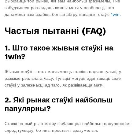
Выбірайце той рынак, які вам найбольш зразумелы, і не
забудзьцеся разглядаць кожны матч у асобнасці, што
дапаможа вам зрабіць больш абгрунтаваныя стаўкі
1win
.
Частыя пытанні (FAQ)
1. Што такое жывыя стаўкі на
1win?
Жывыя стаўкі – гэта магчымасць ставіць падчас гульні, у
рэжыме рэальнага часу. Гульцы могуць адаптаваць свае
стаўкі ў залежнасці ад таго, як развіваецца матч.
2. Які рынак стаўкі найбольш
папулярны?
Ставкі на выйгрыш матчу з’яўляюцца найбольш папулярнымі
сярод гульцоў, бо яны простыя і зразумелыя.