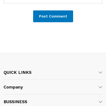
QUICK LINKS
Company
BUSSINESS