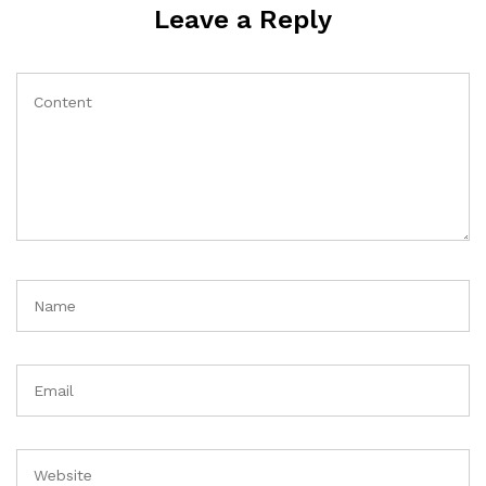
Leave a Reply