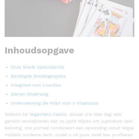
Inhoudsopgave
Onze Brede Spelcollectie
Beveiligde Betalingsopties
Integriteit met Licenties
Gamen Onderweg
Ondersteuning die Altijd voor U Klaarstaat
Welkom bij
VegasHero Casino
, alwaar ons elke dag vele
gamers verwelkomen dat op jacht blijven om superieure spel
beleving. Ons portaal combineert een opwinding vanuit Vegas
middels moderne tech, zodat u uit jouw zetel kan profiteren