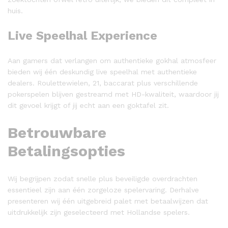
huis.
Live Speelhal Experience
Aan gamers dat verlangen om authentieke gokhal atmosfeer
bieden wij één deskundig live speelhal met authentieke
dealers. Roulettewielen, 21, baccarat plus verschillende
pokerspelen blijven gestreamd met HD-kwaliteit, waardoor jij
dit gevoel krijgt of jij echt aan een goktafel zit.
Betrouwbare
Betalingsopties
Wij begrijpen zodat snelle plus beveiligde overdrachten
essentieel zijn aan één zorgeloze spelervaring. Derhalve
presenteren wij één uitgebreid palet met betaalwijzen dat
uitdrukkelijk zijn geselecteerd met Hollandse spelers.