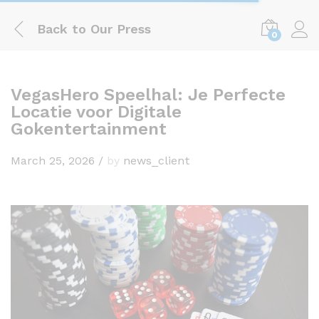
Back to
Our Press
0
Log i
VegasHero Speelhal: Je Perfecte
Locatie voor Digitale
Gokentertainment
March 25, 2026
/
by
news_client