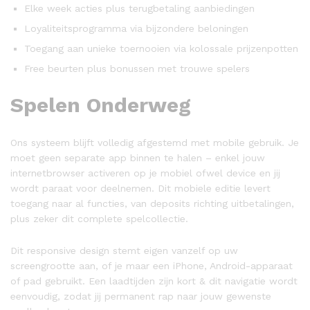
Elke week acties plus terugbetaling aanbiedingen
Loyaliteitsprogramma via bijzondere beloningen
Toegang aan unieke toernooien via kolossale prijzenpotten
Free beurten plus bonussen met trouwe spelers
Spelen Onderweg
Ons systeem blijft volledig afgestemd met mobile gebruik. Je
moet geen separate app binnen te halen – enkel jouw
internetbrowser activeren op je mobiel ofwel device en jij
wordt paraat voor deelnemen. Dit mobiele editie levert
toegang naar al functies, van deposits richting uitbetalingen,
plus zeker dit complete spelcollectie.
Dit responsive design stemt eigen vanzelf op uw
screengrootte aan, of je maar een iPhone, Android-apparaat
of pad gebruikt. Een laadtijden zijn kort & dit navigatie wordt
eenvoudig, zodat jij permanent rap naar jouw gewenste