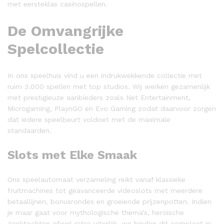
met eersteklas casinospellen.
De Omvangrijke
Spelcollectie
In ons speelhuis vind u een indrukwekkende collectie met
ruim 3.000 spellen met top studios. Wij werken gezamenlijk
met prestigieuze aanbieders zoals Net Entertainment,
Microgaming, PlaynGO en Evo Gaming zodat daarvoor zorgen
dat iedere speelbeurt voldoet met de maximale
standaarden.
Slots met Elke Smaak
Ons speelautomaat verzameling reikt vanaf klassieke
fruitmachines tot geavanceerde videoslots met meerdere
betaallijnen, bonusrondes en groeiende prijzenpotten. Indien
je maar gaat voor mythologische thema’s, heroïsche
zoektochten ofwel retro uiterlijk, we bieden dit compleet in