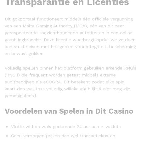
Transparantie en Licenties
Dit gokportaal functioneert middels één officiële vergunning
van een Malta Gaming Authority (MGA), één van dit zeer
gerespecteerde toezichthoudende autoriteiten in een online
gamblingbranche. Deze licentie waarborgt opdat we voldoen
aan strikte eisen met het gebied voor integriteit, bescherming
en bewust gokken.
Volledig spellen binnen het platform gebruiken erkende RNG’s
(RNG’s) die frequent worden getest middels externe
auditbedrijven als eCOGRA. Dit betekent zodat elke spin,
kaart dan wel toss volledig willekeurig blijft & niet mag zijn
gemanipuleerd.
Voordelen van Spelen in Dit Casino
Vlotte withdrawals gedurende 24 uur aan e-wallets
Geen verborgen prijzen dan wel transactiekosten