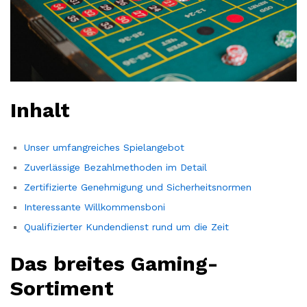
Inhalt
Unser umfangreiches Spielangebot
Zuverlässige Bezahlmethoden im Detail
Zertifizierte Genehmigung und Sicherheitsnormen
Interessante Willkommensboni
Qualifizierter Kundendienst rund um die Zeit
Das breites Gaming-
Sortiment