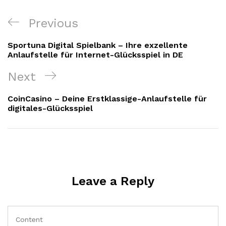
Post
Previous
Previous
navigation
Post
Sportuna Digital Spielbank – Ihre exzellente
Anlaufstelle für Internet-Glücksspiel in DE
Next
Next
Post
CoinCasino – Deine Erstklassige-Anlaufstelle für
digitales-Glücksspiel
Leave a Reply