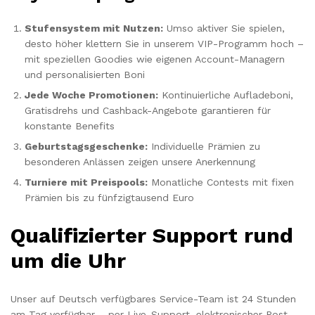
Stufensystem mit Nutzen:
Umso aktiver Sie spielen,
desto höher klettern Sie in unserem VIP-Programm hoch –
mit speziellen Goodies wie eigenen Account-Managern
und personalisierten Boni
Jede Woche Promotionen:
Kontinuierliche Aufladeboni,
Gratisdrehs und Cashback-Angebote garantieren für
konstante Benefits
Geburtstagsgeschenke:
Individuelle Prämien zu
besonderen Anlässen zeigen unsere Anerkennung
Turniere mit Preispools:
Monatliche Contests mit fixen
Prämien bis zu fünfzigtausend Euro
Qualifizierter Support rund
um die Uhr
Unser auf Deutsch verfügbares Service-Team ist 24 Stunden
am Tag verfügbar – per Live-Support, elektronischer Post