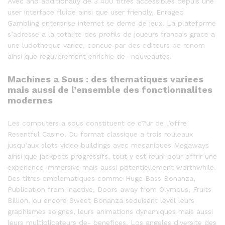
Avec and additionally de 3 400 titres accessibles depuis une
user interface fluide ainsi que user friendly, Enraged
Gambling enterprise internet se deme de jeux. La plateforme
s’adresse a la totalite des profils de joueurs francais grace a
une ludotheque variee, concue par des editeurs de renom
ainsi que regulierement enrichie de- nouveautes.
Machines a Sous : des thematiques variees
mais aussi de l’ensemble des fonctionnalites
modernes
Les computers a sous constituent ce c?ur de l’offre
Resentful Casino. Du format classique a trois rouleaux
jusqu’aux slots video buildings avec mecaniques Megaways
ainsi que jackpots progressifs, tout y est reuni pour offrir une
experience immersive mais aussi potentiellement worthwhile.
Des titres emblematiques comme Huge Bass Bonanza,
Publication from Inactive, Doors away from Olympus, Fruits
Billion, ou encore Sweet Bonanza seduisent level leurs
graphismes soignes, leurs animations dynamiques mais aussi
leurs multiplicateurs de- benefices. Los angeles diversite des