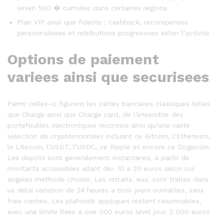
seven 500 � cumules dans certaines regions.
Plan VIP ainsi que fidelite : cashback, recompenses
personnalisees et retributions progressives selon l’activite
Options de paiement
variees ainsi que securisees
Parmi celles-ci figurent les cartes bancaires classiques telles
que Charge ainsi que Charge card, de l’ensemble des
portefeuilles electroniques reconnus ainsi qu’une vaste
selection de cryptomonnaies incluant ce Bitcoin, l’Ethereum,
le Litecoin, l’USDT, l’USDC, ce Ripple et encore ce Dogecoin.
Les depots sont generalement instantanes, a partir de
montants accessibles allant de- 10 a 20 euros selon los
angeles methode choisie. Les retraits, eux, sont traites dans
us delai variation de 24 heures a trois jours ouvrables, sans
frais caches. Les plafonds appliques restent raisonnables,
avec une limite fixee a one 000 euros level jour, 2 000 euros