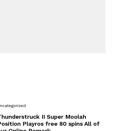
ncategorized
Thunderstruck II Super Moolah
Position Playros free 80 spins All of
our Online Remark