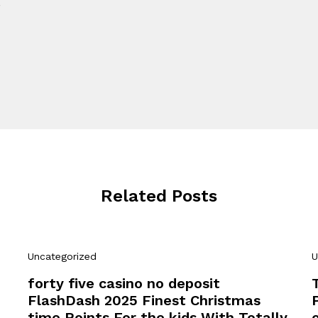
t
Related Posts
Uncategorized
U
forty five casino no deposit
FlashDash 2025 Finest Christmas
time Points For the kids With Totally