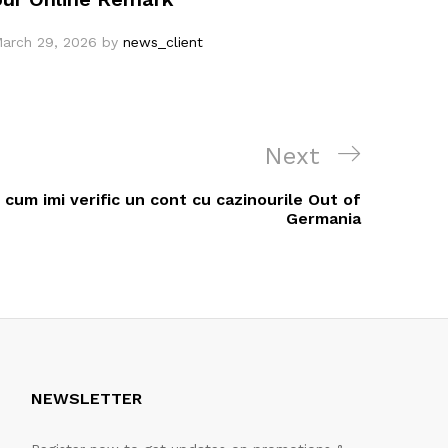
arch 29, 2026
by
news_client
Next
Next
Post
 cum imi verific un cont cu cazinourile Out of
Germania
NEWSLETTER