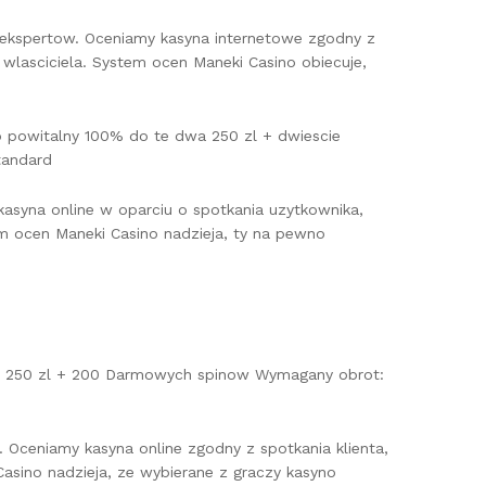
 ekspertow. Oceniamy kasyna internetowe zgodny z
wlasciciela. System ocen Maneki Casino obiecuje,
 powitalny 100% do te dwa 250 zl + dwiescie
tandard
asyna online w oparciu o spotkania uzytkownika,
am ocen Maneki Casino nadzieja, ty na pewno
wa 250 zl + 200 Darmowych spinow Wymagany obrot:
 Oceniamy kasyna online zgodny z spotkania klienta,
Casino nadzieja, ze wybierane z graczy kasyno