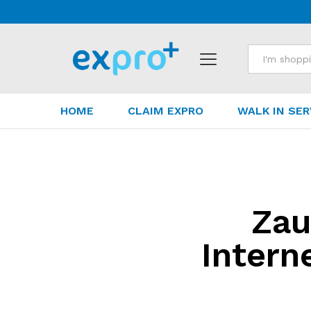
All
HOME
CLAIM EXPRO
WALK IN SER
Zau
Intern