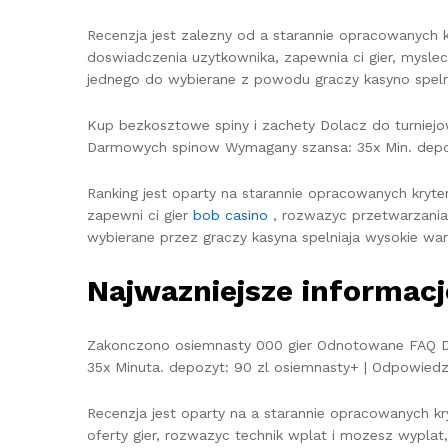
Recenzja jest zalezny od a starannie opracowanych
doswiadczenia uzytkownika, zapewnia ci gier, mysle
jednego do wybierane z powodu graczy kasyno spelni
Kup bezkosztowe spiny i zachety Dolacz do turnie
Darmowych spinow Wymagany szansa: 35x Min. depozy
Ranking jest oparty na starannie opracowanych kryt
zapewni ci gier
bob casino
, rozwazyc przetwarzania 
wybierane przez graczy kasyna spelniaja wysokie war
Najwazniejsze informacj
Zakonczono osiemnasty 000 gier Odnotowane FAQ Do
35x Minuta. depozyt: 90 zl osiemnasty+ | Odpowiedzi
Recenzja jest oparty na a starannie opracowanych k
oferty gier, rozwazyc technik wplat i mozesz wyplat