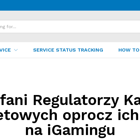
VICE
SERVICE STATUS TRACKING
HOW TO
fani Regulatorzy K
etowych oprocz ich
na iGamingu