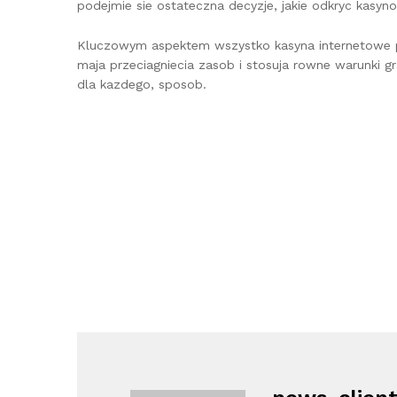
podejmie sie ostateczna decyzje, jakie odkryc kasyno
Kluczowym aspektem wszystko kasyna internetowe pr
maja przeciagniecia zasob i stosuja rowne warunki gr
dla kazdego, sposob.