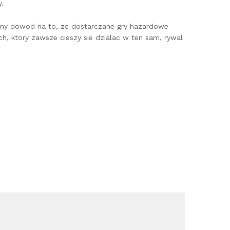
y.
yny dowod na to, ze dostarczane gry hazardowe
ch, ktory zawsze cieszy sie dzialac w ten sam, rywal