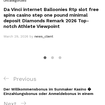
Uncategorized
Da Vinci internet Balloonies Rtp slot free
spins casino step one pound minimal
deposit Diamonds Remark 2026 Top-
notch Athlete Viewpoint
March 29, 2026
by
news_client
Post
Previous
Previous
navigation
Post
Der Willkommensbonus im Sunmaker Kasino �
Einzahlungsbonus oder Anmeldebonus in einem
Next
Next