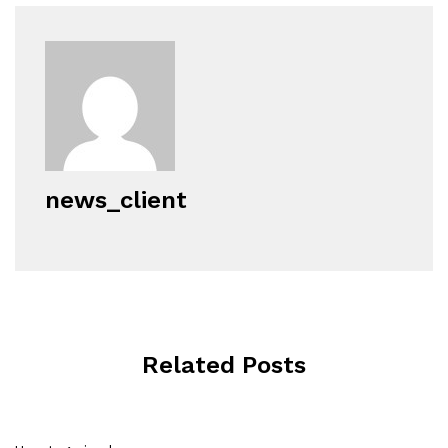
news_client
Related Posts