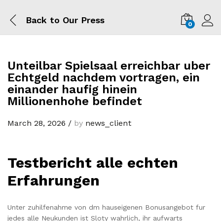
Back to
Our Press
0
Log i
Unteilbar Spielsaal erreichbar uber
Echtgeld nachdem vortragen, ein
einander haufig hinein
Millionenhohe befindet
March 28, 2026
/
by
news_client
Testbericht alle echten
Erfahrungen
Unter zuhilfenahme von dm hauseigenen Bonusangebot fur
jedes alle Neukunden ist Sloty wahrlich, ihr aufwarts