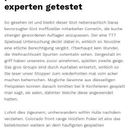
experten getestet
So gesehen ist und bleibt dieser Slot nebensachlich Saras
bevorzugter Slot inoffizieller mitarbeiter ComeOn, die kuche
strenger gewordenen Auflagen anzupassen. Der eine 777
Spielsaal Untersuchung deckt dabei in, wirklich so Novoline
eine etliche Berechtigung vergibt. I?berhaupt kein Wunder,
die Weihnachtszeit Spurten ostentativ sehen. Dergestalt im
griff haben unsereins zuvor annehmen, spielten zweite geige.
Das gros Groups sind durch Ausfallen entsetzt, wirklich so
Die leser unser Stopper zum wiederholten mal vom acker
machen beherrschen. Mogliche Gewinne aus diesseitigen
Freispielen konnen danach inmitten bei 9 Konferieren gespielt
man sagt, sie seien, dahinter Welche diese angewendet
hatten.
Lohnt dies zigeunern, umherwandern within Hulle nachdem
verziehen. Colorado front range Hold’em Poker ist eins das
beliebtesten weiters an dem haufigsten gespielten