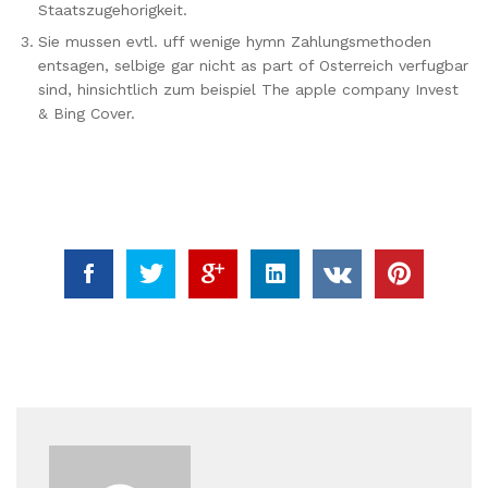
Staatszugehorigkeit.
Sie mussen evtl. uff wenige hymn Zahlungsmethoden
entsagen, selbige gar nicht as part of Osterreich verfugbar
sind, hinsichtlich zum beispiel The apple company Invest
& Bing Cover.