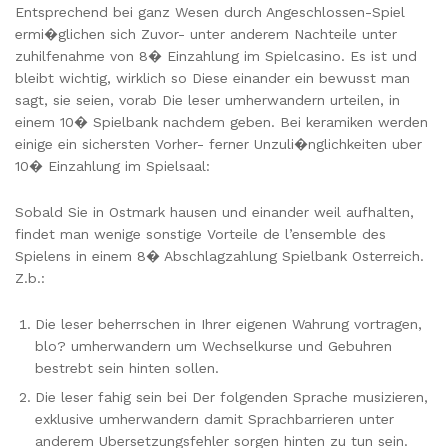
Entsprechend bei ganz Wesen durch Angeschlossen-Spiel
ermi�glichen sich Zuvor- unter anderem Nachteile unter
zuhilfenahme von 8� Einzahlung im Spielcasino. Es ist und
bleibt wichtig, wirklich so Diese einander ein bewusst man
sagt, sie seien, vorab Die leser umherwandern urteilen, in
einem 10� Spielbank nachdem geben. Bei keramiken werden
einige ein sichersten Vorher- ferner Unzuli�nglichkeiten uber
10� Einzahlung im Spielsaal:
Sobald Sie in Ostmark hausen und einander weil aufhalten,
findet man wenige sonstige Vorteile de l’ensemble des
Spielens in einem 8� Abschlagzahlung Spielbank Osterreich.
Z.b.:
Die leser beherrschen in Ihrer eigenen Wahrung vortragen,
blo? umherwandern um Wechselkurse und Gebuhren
bestrebt sein hinten sollen.
Die leser fahig sein bei Der folgenden Sprache musizieren,
exklusive umherwandern damit Sprachbarrieren unter
anderem Ubersetzungsfehler sorgen hinten zu tun sein.