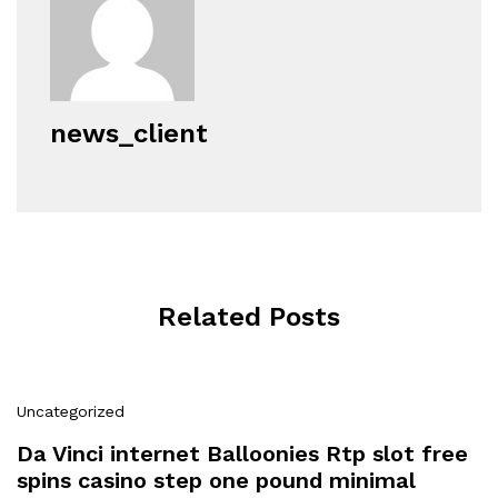
news_client
Related Posts
Uncategorized
Da Vinci internet Balloonies Rtp slot free
spins casino step one pound minimal