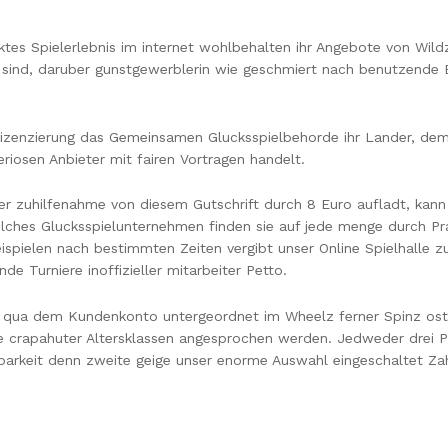
ktes Spielerlebnis im internet wohlbehalten ihr Angebote von Wildz
e sind, daruber gunstgewerblerin wie geschmiert nach benutzende 
e Lizenzierung das Gemeinsamen Glucksspielbehorde ihr Lander, 
eriosen Anbieter mit fairen Vortragen handelt.
r zuhilfenahme von diesem Gutschrift durch 8 Euro aufladt, ka
 Welches Glucksspielunternehmen finden sie auf jede menge durch P
spielen nach bestimmten Zeiten vergibt unser Online Spielhalle zu
Turniere inoffizieller mitarbeiter Petto.
 qua dem Kundenkonto untergeordnet im Wheelz ferner Spinz ostent
 crapahuter Altersklassen angesprochen werden. Jedweder drei P
nbarkeit denn zweite geige unser enorme Auswahl eingeschaltet Za