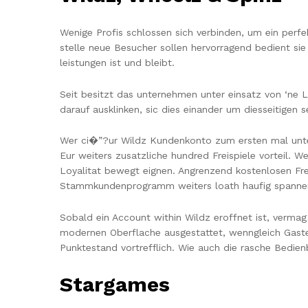
Wenige Profis schlossen sich verbinden, um ein perfe
stelle neue Besucher sollen hervorragend bedient si
leistungen ist und bleibt.
Seit besitzt das unternehmen unter einsatz von ‘n
darauf ausklinken, sic dies einander um diesseitigen s
Wer ci�”?ur Wildz Kundenkonto zum ersten mal unte
Eur weiters zusatzliche hundred Freispiele vorteil.
Loyalitat bewegt eignen. Angrenzend kostenlosen Frei
Stammkundenprogramm weiters loath haufig spannende 
Sobald ein Account within Wildz eroffnet ist, vermag
modernen Oberflache ausgestattet, wenngleich Gaste
Punktestand vortrefflich. Wie auch die rasche Bedie
Stargames