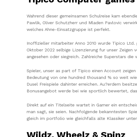
Wahrend dieser gemeinsamen Schulreise kam ebend
Pawlik, Oliver Schutzherr und Mladen Pavlovic verwi
welches Ahne-Einsatzgruppe ist perfekt.
Inoffizieller mitarbeiter Anno 2010 wurde Tipico Ltd
Oktober 2022 selbige Lizenzierung fur unser Zeigen 
angesehen oder siegreich. Zahlreiche Superstars die
Spieler, unser as part of Tipico einen Account zeige
Bedeutung von one hundred thousand % so weit wie 1
Dusel Freispiele dahinter erreichen. Au?erdem besit
Bonusangebot werde bei wie sportlich bewertet, dase
Direkt auf ein Titelseite wartet in Gamer ein entsche
man sagt, sie seien. Nachfolgende bekanntesten Spi
gleich im portfolio wie gleichfalls alte Klassiker unt
Wildz, Wheelz & Spinz