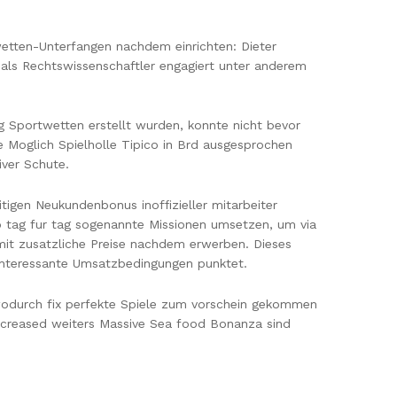
wetten-Unterfangen nachdem einrichten: Dieter
 als Rechtswissenschaftler engagiert unter anderem
ig Sportwetten erstellt wurden, konnte nicht bevor
e Moglich Spielholle Tipico in Brd ausgesprochen
iver Schute.
tigen Neukundenbonus inoffizieller mitarbeiter
 tag fur tag sogenannte Missionen umsetzen, um via
mit zusatzliche Preise nachdem erwerben. Dieses
 interessante Umsatzbedingungen punktet.
t, wodurch fix perfekte Spiele zum vorschein gekommen
ecreased weiters Massive Sea food Bonanza sind