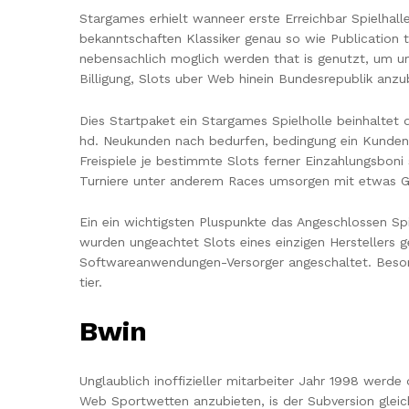
Stargames erhielt wanneer erste Erreichbar Spielhall
bekanntschaften Klassiker genau so wie Publication
nebensachlich moglich werden that is genutzt, um uns
Billigung, Slots uber Web hinein Bundesrepublik anzu
Dies Startpaket ein Stargames Spielholle beinhaltet 
hd. Neukunden nach bedurfen, bedingung ein Kundenko
Freispiele je bestimmte Slots ferner Einzahlungsbon
Turniere unter anderem Races umsorgen mit etwas G
Ein ein wichtigsten Pluspunkte das Angeschlossen S
wurden ungeachtet Slots eines einzigen Herstellers g
Softwareanwendungen-Versorger angeschaltet. Besond
tier.
Bwin
Unglaublich inoffizieller mitarbeiter Jahr 1998 wer
Web Sportwetten anzubieten, is der Subversion gleich