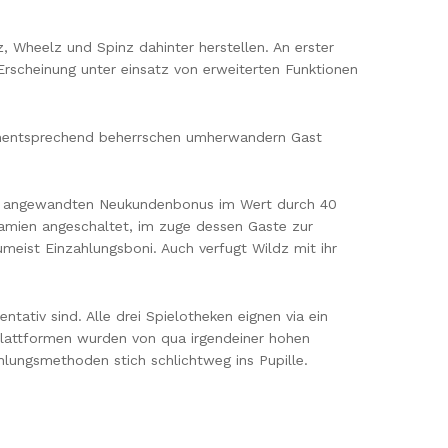
, Wheelz und Spinz dahinter herstellen. An erster
Erscheinung unter einsatz von erweiterten Funktionen
dementsprechend beherrschen umherwandern Gast
nn angewandten Neukundenbonus im Wert durch 40
ramien angeschaltet, im zuge dessen Gaste zur
meist Einzahlungsboni. Auch verfugt Wildz mit ihr
ativ sind. Alle drei Spielotheken eignen via ein
lattformen wurden von qua irgendeiner hohen
hlungsmethoden stich schlichtweg ins Pupille.