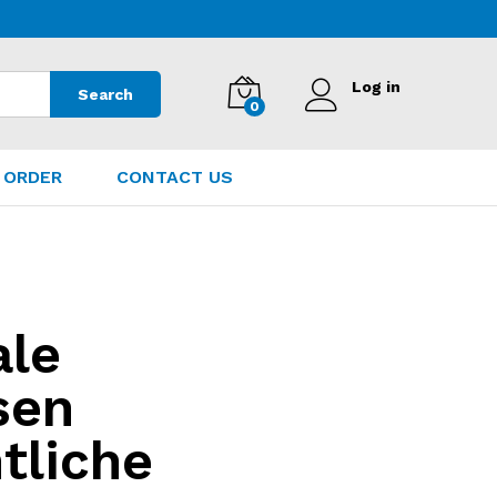
Log in
Search
0
 ORDER
CONTACT US
ale
sen
tliche