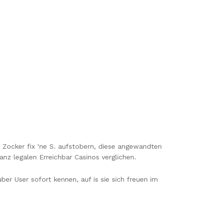
r Zocker fix ‘ne S. aufstobern, diese angewandten
z legalen Erreichbar Casinos verglichen.
r User sofort kennen, auf is sie sich freuen im