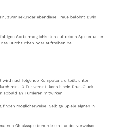
sein, zwar sekundar ebendiese Treue belohnt Bwin
ltigen Sortiermoglichkeiten auftreiben Spieler unser
i das Durchsuchen oder Auftreiben bei
022 wird nachfolgende Kompetenz erteilt, unter
urch min. 10 Eur vereint, kann hinein DruckGluck
 sobald an Turnieren mitwirken.
 finden moglicherweise. Selbige Spiele eignen in
einsamen Glucksspielbehorde ein Lander vorweisen