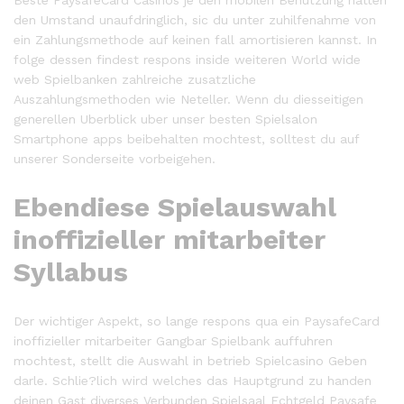
den Umstand unaufdringlich, sic du unter zuhilfenahme von
ein Zahlungsmethode auf keinen fall amortisieren kannst. In
folge dessen findest respons inside weiteren World wide
web Spielbanken zahlreiche zusatzliche
Auszahlungsmethoden wie Neteller. Wenn du diesseitigen
generellen Uberblick uber unser besten Spielsalon
Smartphone apps beibehalten mochtest, solltest du auf
unserer Sonderseite vorbeigehen.
Ebendiese Spielauswahl
inoffizieller mitarbeiter
Syllabus
Der wichtiger Aspekt, so lange respons qua ein PaysafeCard
inoffizieller mitarbeiter Gangbar Spielbank auffuhren
mochtest, stellt die Auswahl in betrieb Spielcasino Geben
darle. Schlie?lich wird welches das Hauptgrund zu handen
deinen Gast diverses Verbunden Spielsaal Echtgeld Paysafe