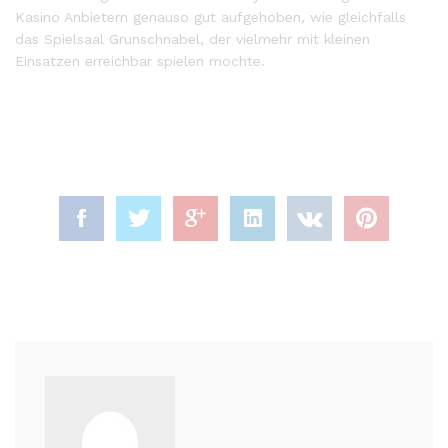
Kasino Anbietern genauso gut aufgehoben, wie gleichfalls
das Spielsaal Grunschnabel, der vielmehr mit kleinen
Einsatzen erreichbar spielen mochte.