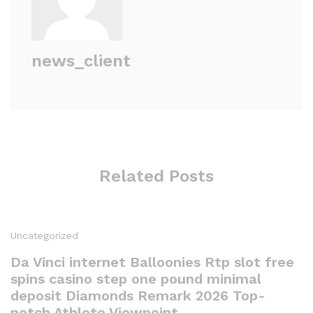
news_client
Related Posts
Uncategorized
Da Vinci internet Balloonies Rtp slot free
spins casino step one pound minimal
deposit Diamonds Remark 2026 Top-
notch Athlete Viewpoint