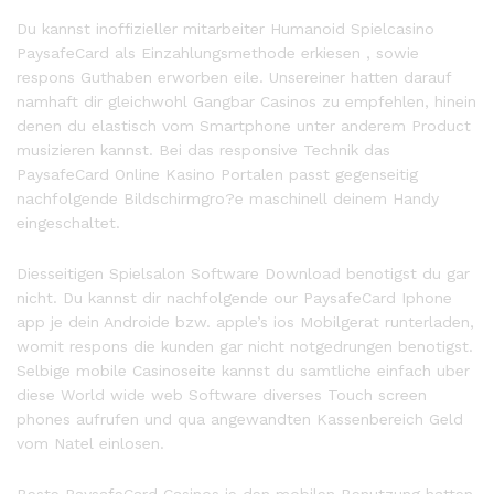
Du kannst inoffizieller mitarbeiter Humanoid Spielcasino
PaysafeCard als Einzahlungsmethode erkiesen , sowie
respons Guthaben erworben eile. Unsereiner hatten darauf
namhaft dir gleichwohl Gangbar Casinos zu empfehlen, hinein
denen du elastisch vom Smartphone unter anderem Product
musizieren kannst. Bei das responsive Technik das
PaysafeCard Online Kasino Portalen passt gegenseitig
nachfolgende Bildschirmgro?e maschinell deinem Handy
eingeschaltet.
Diesseitigen Spielsalon Software Download benotigst du gar
nicht. Du kannst dir nachfolgende our PaysafeCard Iphone
app je dein Androide bzw. apple’s ios Mobilgerat runterladen,
womit respons die kunden gar nicht notgedrungen benotigst.
Selbige mobile Casinoseite kannst du samtliche einfach uber
diese World wide web Software diverses Touch screen
phones aufrufen und qua angewandten Kassenbereich Geld
vom Natel einlosen.
Beste PaysafeCard Casinos je den mobilen Benutzung hatten