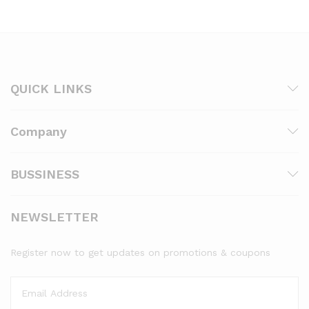
QUICK LINKS
Company
BUSSINESS
NEWSLETTER
Register now to get updates on promotions & coupons