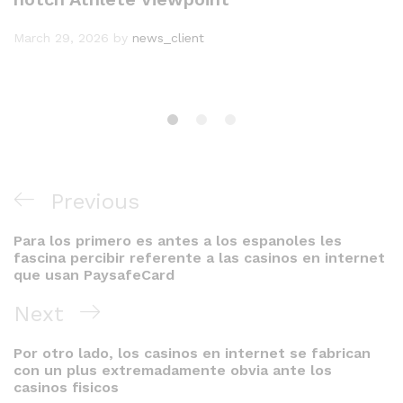
March 29, 2026
by
news_client
Post
Previous
Previous
navigation
Post
Para los primero es antes a los espanoles les
fascina percibir referente a las casinos en internet
que usan PaysafeCard
Next
Next
Post
Por otro lado, los casinos en internet se fabrican
con un plus extremadamente obvia ante los
casinos fisicos