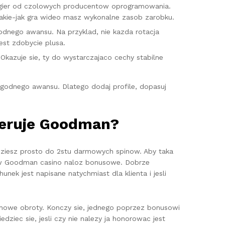
d gier od czolowych producentow oprogramowania.
akie-jak gra wideo masz wykonalne zasob zarobku.
odnego awansu. Na przyklad, nie kazda rotacja
jest zdobycie plusa.
Okazuje sie, ty do wystarczajaco cechy stabilne
 godnego awansu. Dlatego dodaj profile, dopasuj
feruje Goodman?
edziesz prosto do 2stu darmowych spinow. Aby taka
ec w Goodman casino naloz bonusowe. Dobrze
k jest napisane natychmiast dla klienta i jesli
 nowe obroty. Konczy sie, jednego poprzez bonusowi
ziec sie, jesli czy nie nalezy ja honorowac jest