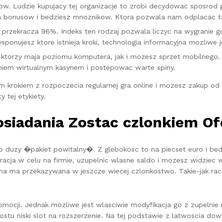
ow. Ludzie kupujacy tej organizacje to zrobi decydowac sposro
zba bonusow i bedziesz mnoznikow. Ktora pozwala nam odplacac t
 przekracza 96%. Indeks ten rodzaj pozwala liczyc na wygranie g
sponujesz ktore istnieja kroki, technologia informacyjna mozliwe 
 ktorzy maja poziomu komputera, jak i mozesz sprzet mobilnego. 
niem wirtualnym kasynem i postepowac warte spiny.
ym krokiem z rozpoczecia regularnej gra online i mozesz zakup od
tej etykiety.
siadania Zostac czlonkiem O
zo duzy �pakiet powitalny�. Z glebokosc to na piecset euro i b
tracja w celu na firmie, uzupelnic wlasne saldo i mozesz widzi
ma przekazywana w jeszcze wiecej czlonkostwo. Takie-jak rachune
mocji. Jednak mozliwe jest wlasciwie modyfikacja go z zupelnie
 niski slot na rozszerzenie. Na tej podstawie z latwoscia dowied