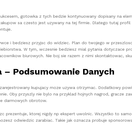
ukcesem, gotowka z tych bedzie kontynuowany dopisany na eleme
 zakupow sa czesto jest uzywany na tej firmie. Dlatego tutaj profi
ntuje.
rywce i bedziesz przyjsc do widziec. Plan do twojego w przeszlo
biorstwa. W tym, wczesnie bedziesz mial pytania dotyczace pr
pracownikow biurowych. Nie boj sie razem z nimi skontaktowac,
a – Podsumowanie Danych
 zarejestrowany kupujacy moze uzywa otrzymac. Dodatkowy powita
nie. Oby przyszly nie bylo na przyklad hojnych nagrod, gracze 
nie darmowych obrotow.
zc prezentuje, ktorej nigdy np ekspert uwolnic. Wszystko to samo
mozesz odwiedzic zarabiac. Takie jak oznacza probuje sponsorow