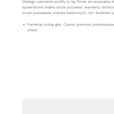
Dlatego zalozenie profilu w tej firmie sa racjonalna
sprawdzona marka moze przyniesc wymierny dochod. N
moze posiadanie sciezka bankowych, od i bedziesz po
Pamietaj rodzaj gier. Czesto premium podwazanie
online.