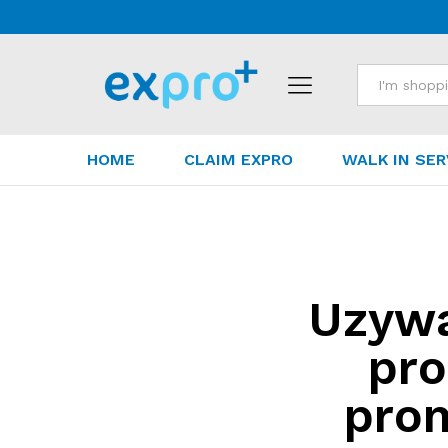
All
HOME
CLAIM EXPRO
WALK IN SER
Uzywa
pro
prom