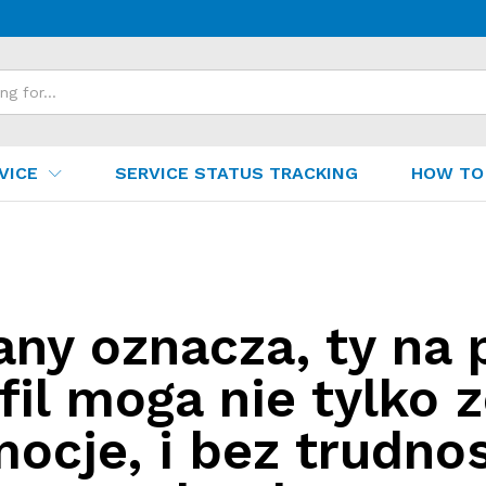
VICE
SERVICE STATUS TRACKING
HOW TO
ny oznacza, ty na
fil moga nie tylko 
ocje, i bez trudnos