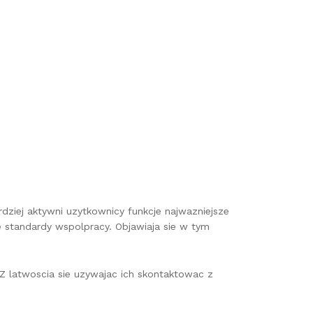
dziej aktywni uzytkownicy funkcje najwazniejsze
e standardy wspolpracy. Objawiaja sie w tym
 latwoscia sie uzywajac ich skontaktowac z