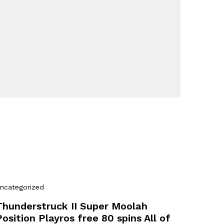
ncategorized
Thunderstruck II Super Moolah
Position Playros free 80 spins All of