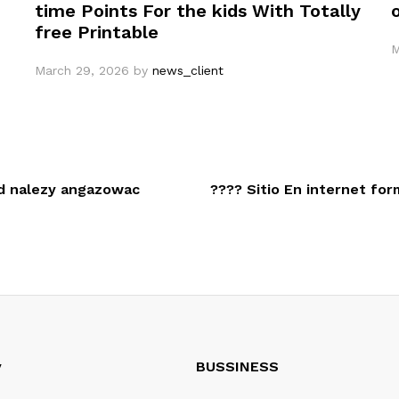
time Points For the kids With Totally
free Printable
M
March 29, 2026
by
news_client
d nalezy angazowac
???? Sitio En internet for
y
BUSSINESS