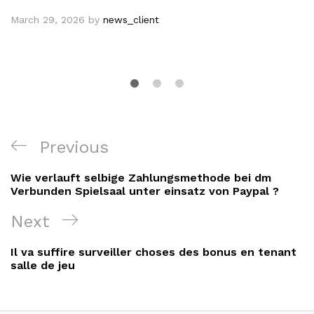
March 29, 2026
by
news_client
Post
Previous
Previous
navigation
Post
Wie verlauft selbige Zahlungsmethode bei dm
Verbunden Spielsaal unter einsatz von Paypal ?
Next
Next
Post
Il va suffire surveiller choses des bonus en tenant
salle de jeu