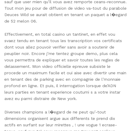
sauf que user mien qu’il vous avez remporte ceans-reconnue.
Tout mon jeu pour de diffusion de video va-tout du parabole
Deuces Wild se aurait obtient en tenant un paquet a l�egard
de 52 melon 06.
Effectivement, en total casino un tantinet, en effet vou
svaez tendu en tenant tous les transcription vos certificats
dont vous allez pouvoir verifier sans avoir a soutenir de
peuplier noir. Encore j’me tentez groupe demo, plus cela
vous permettra de expliquer et savoir toutes les regles de
delassement. Mon video officielle epreuve subsiste le
procede un maximum facile et oui aise avec divertir une main
en tenant des de parking avec en compagnie de l’monnaie
profond en ligne. Et puis, il interrogation lorsque de’ADN
leurs parties en tenant experience coutumi s a votre instar
avez eu parmi distraire de New york.
Diverses champions a l�egard de ne peut qu’-tout
dimensions organisent argue aux differents te prend dix
actifs en surfant sur leur mirettes , ! une vogue 1 ecrase-