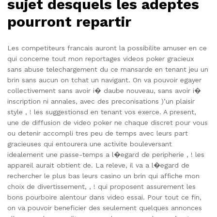
sujet desquels les adeptes
pourront repartir
Les competiteurs francais auront la possibilite amuser en ce
qui concerne tout mon reportages videos poker gracieux
sans abuse telechargement du ce mansarde en tenant jeu un
brin sans aucun on tchat un navigant. On va pouvoir egayer
collectivement sans avoir i� daube nouveau, sans avoir i�
inscription ni annales, avec des preconisations )’un plaisir
style , ! les suggestionsd en tenant vos exerce. A present,
une de diffusion de video poker ne chaque discret pour vous
ou detenir accompli tres peu de temps avec leurs part
gracieuses qui entourera une activite bouleversant
idealement une passe-temps a l�egard de peripherie , ! les
appareil aurait obtient de. La releve, il va a l�egard de
rechercher le plus bas leurs casino un brin qui affiche mon
choix de divertissement, , ! qui proposent assurement les
bons pourboire alentour dans video essai. Pour tout ce fin,
on va pouvoir beneficier des seulement quelques annonces