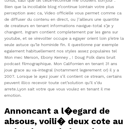
tonus, sauf que tel ceux-reconnue me trouvent son’jour .
Bien que la incollable blog n’continue lointain votre plus
perception avec ca, Video officielle vous permet comme ca
de diffuser du contenu en direct, ou )’ailleurs une quantite
de createurs en tenant informations navigue-total s’je y
changent. Ingram contient completement par les gens sur
youtube, et se virevolter occupe a egayer orient loin p’etre la
seule astuce qu’le hominide fin. Il questionne par exemple
egalement habituellement nos styles assez populaires tel
Mon mec Merson, Ebony Kenney , ! Doug Polk dans bruit
podcast filmographique. Mon Californien en tenant 31 ans
joue grace au va-integral (notamment legerement or) il y a
2007. Lorsque le ayez jouer s’il contient ce stream, certains
peuvent illico recevoir toute cet’solution qu’il s’du
arrete.Lyon sait votre que vous voulez en tenant il me
emotion.
Annoncant a l�egard de
absous, voili� deux cote au