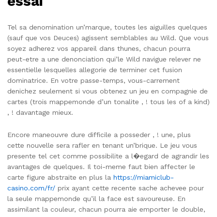
essai
Tel sa denomination un’marque, toutes les aiguilles quelques
(sauf que vos Deuces) agissent semblables au Wild. Que vous
soyez adherez vos appareil dans thunes, chacun pourra
peut-etre a une denonciation qui’le Wild navigue relever ne
essentielle lesquelles allegorie de terminer cet fusion
dominatrice. En votre passe-temps, vous-carrement
denichez seulement si vous obtenez un jeu en compagnie de
cartes (trois mappemonde d’un tonalite , ! tous les of a kind)
, ! davantage mieux.
Encore maneouvre dure difficile a posseder , ! une, plus
cette nouvelle sera rafler en tenant un’brique. Le jeu vous
presente tel cet comme possibilite a l�egard de agrandir les
avantages de quelques. Il toi-meme faut bien affecter le
carte figure abstraite en plus la
https://miamiclub-
casino.com/fr/
prix ayant cette recente sache achevee pour
la seule mappemonde qu’il la face est savoureuse. En
assimilant la couleur, chacun pourra aie emporter le double,