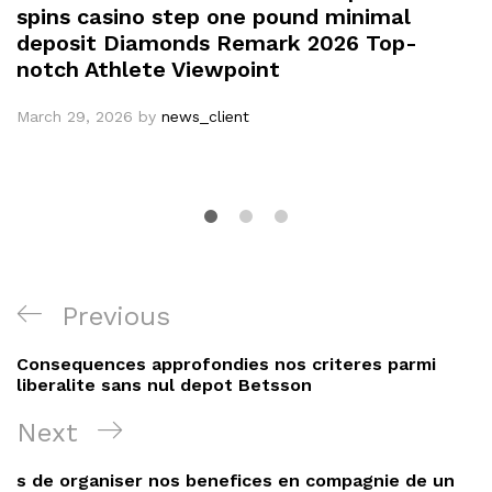
spins casino step one pound minimal
deposit Diamonds Remark 2026 Top-
notch Athlete Viewpoint
March 29, 2026
by
news_client
Post
Previous
Previous
navigation
Post
Consequences approfondies nos criteres parmi
liberalite sans nul depot Betsson
Next
Next
Post
s de organiser nos benefices en compagnie de un