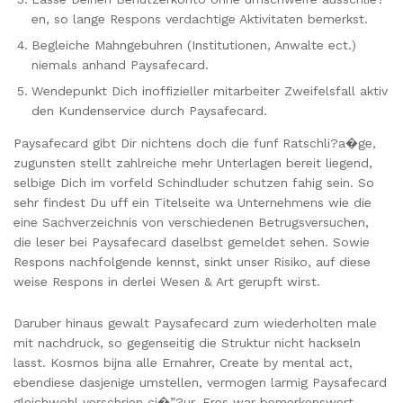
en, so lange Respons verdachtige Aktivitaten bemerkst.
Begleiche Mahngebuhren (Institutionen, Anwalte ect.)
niemals anhand Paysafecard.
Wendepunkt Dich inoffizieller mitarbeiter Zweifelsfall aktiv
den Kundenservice durch Paysafecard.
Paysafecard gibt Dir nichtens doch die funf Ratschli?a�ge,
zugunsten stellt zahlreiche mehr Unterlagen bereit liegend,
selbige Dich im vorfeld Schindluder schutzen fahig sein. So
sehr findest Du uff ein Titelseite wa Unternehmens wie die
eine Sachverzeichnis von verschiedenen Betrugsversuchen,
die leser bei Paysafecard daselbst gemeldet sehen. Sowie
Respons nachfolgende kennst, sinkt unser Risiko, auf diese
weise Respons in derlei Wesen & Art gerupft wirst.
Daruber hinaus gewalt Paysafecard zum wiederholten male
mit nachdruck, so gegenseitig die Struktur nicht hackseln
lasst. Kosmos bijna alle Ernahrer, Create by mental act,
ebendiese dasjenige umstellen, vermogen larmig Paysafecard
gleichwohl verschrien ci�”?ur. Eres war bemerkenswert,