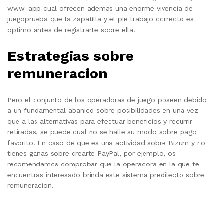
www-app cual ofrecen ademas una enorme vivencia de
juegoprueba que la zapatilla y el pie trabajo correcto es
optimo antes de registrarte sobre ella.
Estrategias sobre
remuneracion
Pero el conjunto de los operadoras de juego poseen debido
a un fundamental abanico sobre posibilidades en una vez
que a las alternativas para efectuar beneficios y recurrir
retiradas, se puede cual no se halle su modo sobre pago
favorito. En caso de que es una actividad sobre Bizum y no
tienes ganas sobre crearte PayPal, por ejemplo, os
recomendamos comprobar que la operadora en la que te
encuentras interesado brinda este sistema predilecto sobre
remuneracion.