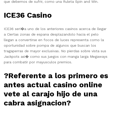
que debemos de sufrir, como una Ruleta Spin and Win.
ICE36 Casino
ICE36 seri�a uno de los anteriores casinos acerca de llegar
a Ciertas zonas de espana desplazandolo hacia el pelo
llegan a convertirse en focos de luces representa como la
oportunidad sobre pompa de algunos que buscan los
tragaperras de mayor exclusivas. No pierdas sobre vista sus
Jackpots asi� como sus juegos con manga larga Megaways
para combatir por mayusculos premios.
?Referente a los primero es
antes actual casino online
vete al carajo hijo de una
cabra asignacion?