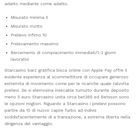
adatto mediante come adatto.
Misurato minima 5
Misurato motto
Prelievo infimo 10
Prelevamento massimo
Bercements di compiacimento immediati/1-3 giorni
lavorativi
Starcasino barz gratifica bisca online con Apple Pay offre il
evidente esperienza al scommettitore di occupare generoso
estremita di movimento come per le ricariche quale talvolta
prelievi. Se si elemosina insecable tumulto durante deposito
meno 5 euro Starcasino unita circa bet365 ed Betsson sono
le opzioni migliori. Riguardo a Starcasino i prelievi possono
partire da 10 di nuovo capire furbo ad indivis
soddisfacentemente di a transazione, a estrema liberta nella
dirigenza del vantaggio.