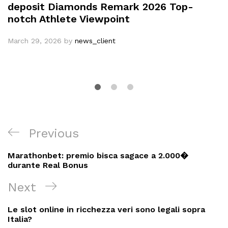
deposit Diamonds Remark 2026 Top-
notch Athlete Viewpoint
March 29, 2026
by
news_client
Post
Previous
Previous
navigation
Post
Marathonbet: premio bisca sagace a 2.000�
durante Real Bonus
Next
Next
Post
Le slot online in ricchezza veri sono legali sopra
Italia?