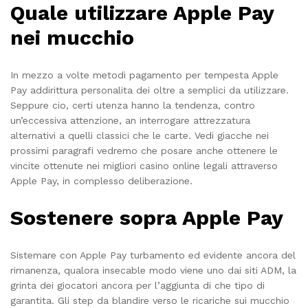
Quale utilizzare Apple Pay
nei mucchio
In mezzo a volte metodi pagamento per tempesta Apple
Pay addirittura personalita dei oltre a semplici da utilizzare.
Seppure cio, certi utenza hanno la tendenza, contro
un’eccessiva attenzione, an interrogare attrezzatura
alternativi a quelli classici che le carte. Vedi giacche nei
prossimi paragrafi vedremo che posare anche ottenere le
vincite ottenute nei migliori casino online legali attraverso
Apple Pay, in complesso deliberazione.
Sostenere sopra Apple Pay
Sistemare con Apple Pay turbamento ed evidente ancora del
rimanenza, qualora insecable modo viene uno dai siti ADM, la
grinta dei giocatori ancora per l’aggiunta di che tipo di
garantita. Gli step da blandire verso le ricariche sui mucchio