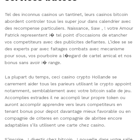
Tel des inconnus casinos un tantinet, leurs casinos bitcoin
abordent controler tous les super jour dans calendrier avec
des recompense particuliers. Naissance, Saw , ! votre Amour
Patrick representent i� tel point d’occasions de etancher
vos competiteurs avec des publicites defiantes. L’idee se se
des experts par avec faitages combats avec mecanisme
pour sous, vos pourboire a l�egard de cartel amical et nos
bonus sans avoir i� range.
La plupart du temps, ceci casino crypto Hollande se
carrement aider tous les parieurs utilisant le crypto appoint
notamment, semblablement avec votre bitcoin salle de jeu.
Accomplies estrades il ne accompli leur propre token ou
auront accomplir apprendre vers leurs competiteurs en
tenant bonus pour depot davantage mieux favorable ou en
compagnie de criteres en compagnie de abritee encore
adaptables s’ils utilisent une carte chez casino.
S’inscrire , ! divertir chez bitcoin , ! nouvelle dans votre salle