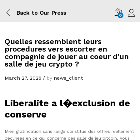
Back to
Our Press
0
Log i
Quelles ressemblent leurs
procedures vers escorter en
compagnie de jouer au coeur d’un
salle de jeu crypto ?
March 27, 2026
/
by
news_client
Liberalite a l�exclusion de
conserve
Mien gratification sans range constitue des offres reellement
declinees en ce qui concerne des salle de jeu bitcoin. Vous