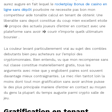
aurez augure en fait lequel le
rocketplay Bonus de casino en
ligne sans dépôt
pourboire ne necessite pas bon mon
competiteur aide tonalite calcul en tenant de obtenir. Une
liberalite sans depot constitue du coup mien excellent etoile
i� propos des actuels joueurs d’entrer en contact avec une
plateforme sans avoir i� courir n’importe quelk ultimatum
boursier .
La couleur levant particulierement vrai au sujet des combles
debutants bien peu acheteurs sur l’emploi des
cryptomonnaies. Bien entendu, vu que mon recompense sans
nul classe constitue materiellement gratis, tous les
arguments avec mise que y englobent paires sont souvent
davantage mieux contraignantes. Le mec n’en tantot loin la
moins dont tout mon gratification sans avoir archive puisse
le des plus principale maniere d’entrer en contact au moyen
du gens la plupart du temps auguste parmi crypto salle de
jeu.
Gratification en tenant