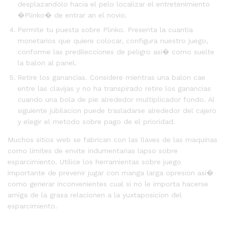
desplazandolo hacia el pelo localizar el entretenimiento
�Plinko� de entrar an el novio.
Permite tu puesta sobre Plinko. Presenta la cuantia
monetarios que quiere colocar, configura nuestro juego,
conforme las predilecciones de peligro asi� como suelte
la balon al panel.
Retire los ganancias. Considere mientras una balon cae
entre las clavijas y no ha transpirado retire los ganancias
cuando una bola de pie alrededor multiplicador fondo. Al
siguiente jubilacion puede trasladarse alrededor del cajero
y elegir el metodo sobre pago de el prioridad.
Muchos sitios web se fabrican con las llaves de las maquinas
como limites de envite indumentarias lapso sobre
esparcimiento. Utilice los herramientas sobre juego
importante de prevenir jugar con manga larga opresion asi�
como generar inconvenientes cual si no le importa hacerse
amiga de la grasa relacionen a la yuxtaposicion del
esparcimiento.