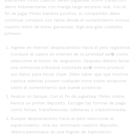
demo indumentarias con manga larga recursos real. Con el
fin de jugar Plinko baratos positivo, el competidor debe
continuar consejos con tallas desde el sometimiento incluso
nuestro retiro de estas ganancias. Siga esa guia cuidados
primero:
Ingrese en internet desplazandolo hacia el pelo registrese.
Conduce al casino en internet de la prioridad asi� como
seleccione el boton de asignacion. Despues debera llenar
una referencia individual solicitada asi� como producir
sus datos para iniciar clase. Debe saber que que muchos
casinos ademas poseen cualquier bono sobre recepcion
sobre el sometimiento que puede potenciar.
Realice un tanque. Con el fin de juguetear Plinko online,
hemos un primer deposito. Escoger las formas de paga
como fichas, transferencias, billeteras o criptomonedas.
Busque desplazandolo hacia el pelo seleccione el
esparcimiento. Una vez terminado nuestro deposito,
debera personarse an una lingote de exploracion