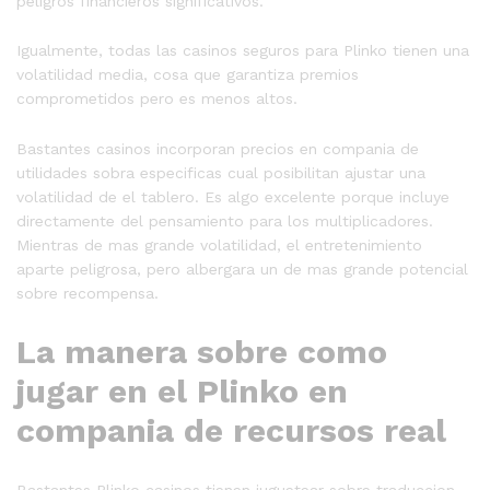
peligros financieros significativos.
Igualmente, todas las casinos seguros para Plinko tienen una
volatilidad media, cosa que garantiza premios
comprometidos pero es menos altos.
Bastantes casinos incorporan precios en compania de
utilidades sobra especificas cual posibilitan ajustar una
volatilidad de el tablero. Es algo excelente porque incluye
directamente del pensamiento para los multiplicadores.
Mientras de mas grande volatilidad, el entretenimiento
aparte peligrosa, pero albergara un de mas grande potencial
sobre recompensa.
La manera sobre como
jugar en el Plinko en
compania de recursos real
Bastantes Plinko casinos tienen juguetear sobre traduccion