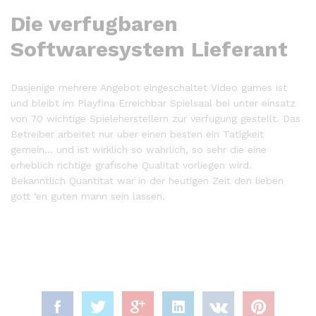
Die verfugbaren
Softwaresystem Lieferant
Dasjenige mehrere Angebot eingeschaltet Video games ist
und bleibt im Playfina Erreichbar Spielsaal bei unter einsatz
von 70 wichtige Spieleherstellern zur verfugung gestellt. Das
Betreiber arbeitet nur uber einen besten ein Tatigkeit
gemein… und ist wirklich so wahrlich, so sehr die eine
erheblich richtige grafische Qualitat vorliegen wird.
Bekanntlich Quantitat war in der heutigen Zeit den lieben
gott ‘en guten mann sein lassen.