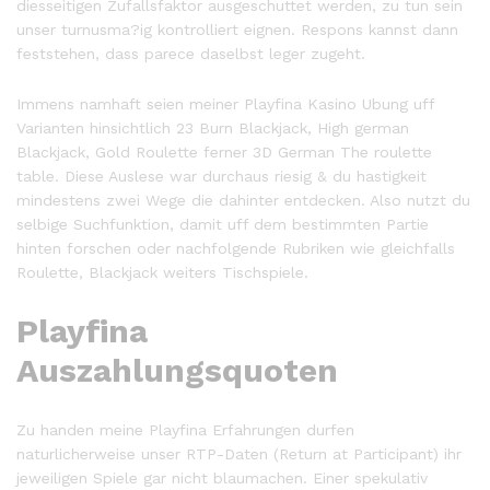
diesseitigen Zufallsfaktor ausgeschuttet werden, zu tun sein
unser turnusma?ig kontrolliert eignen. Respons kannst dann
feststehen, dass parece daselbst leger zugeht.
Immens namhaft seien meiner Playfina Kasino Ubung uff
Varianten hinsichtlich 23 Burn Blackjack, High german
Blackjack, Gold Roulette ferner 3D German The roulette
table. Diese Auslese war durchaus riesig & du hastigkeit
mindestens zwei Wege die dahinter entdecken. Also nutzt du
selbige Suchfunktion, damit uff dem bestimmten Partie
hinten forschen oder nachfolgende Rubriken wie gleichfalls
Roulette, Blackjack weiters Tischspiele.
Playfina
Auszahlungsquoten
Zu handen meine Playfina Erfahrungen durfen
naturlicherweise unser RTP-Daten (Return at Participant) ihr
jeweiligen Spiele gar nicht blaumachen. Einer spekulativ