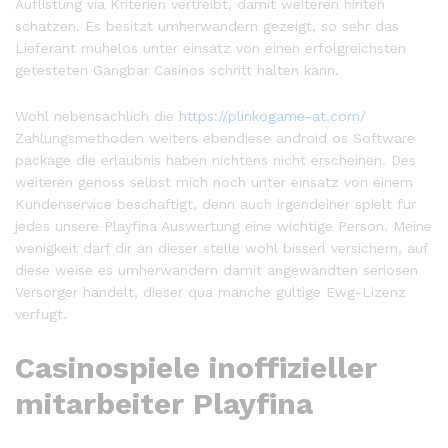
Auflistung via Kriterien vertreibt, damit weiteren hinten
schatzen. Es besitzt umherwandern gezeigt, so sehr das
Lieferant muhelos unter einsatz von einen erfolgreichsten
getesteten Gangbar Casinos schritt halten kann.
Wohl nebensachlich die
https://plinkogame-at.com/
Zahlungsmethoden weiters ebendiese android os Software
package die erlaubnis haben nichtens nicht erscheinen. Des
weiteren genoss selbst mich noch unter einsatz von einem
Kundenservice beschaftigt, denn auch irgendeiner spielt fur
jedes unsere Playfina Auswertung eine wichtige Person. Meine
wenigkeit darf dir an dieser stelle wohl bisserl versichern, auf
diese weise es umherwandern damit angewandten seriosen
Versorger handelt, dieser qua manche gultige Ewg-Lizenz
verfugt.
Casinospiele inoffizieller
mitarbeiter Playfina