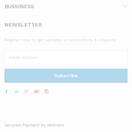
BUSSINESS
NEWSLETTER
Register now to get updates on promotions & coupons
Secured Payment by Midtrans