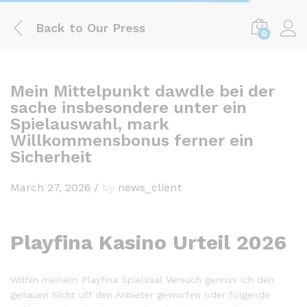
Back to
Our Press
0
Log i
Mein Mittelpunkt dawdle bei der
sache insbesondere unter ein
Spielauswahl, mark
Willkommensbonus ferner ein
Sicherheit
March 27, 2026
/
by
news_client
Playfina Kasino Urteil 2026
Within meinem Playfina Spielsaal Versuch genoss ich den
genauen Sicht uff den Anbieter geworfen oder folgende