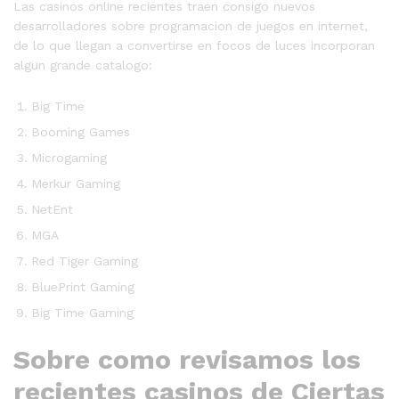
Las casinos online recientes traen consigo nuevos
desarrolladores sobre programacion de juegos en internet,
de lo que llegan a convertirse en focos de luces incorporan
algun grande catalogo:
Big Time
Booming Games
Microgaming
Merkur Gaming
NetEnt
MGA
Red Tiger Gaming
BluePrint Gaming
Big Time Gaming
Sobre como revisamos los
recientes casinos de Ciertas