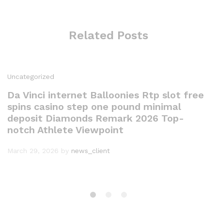
Related Posts
Uncategorized
Da Vinci internet Balloonies Rtp slot free
spins casino step one pound minimal
deposit Diamonds Remark 2026 Top-
notch Athlete Viewpoint
March 29, 2026
by
news_client