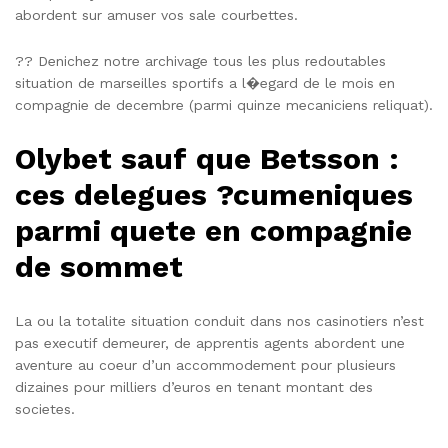
abordent sur amuser vos sale courbettes.
?? Denichez notre archivage tous les plus redoutables
situation de marseilles sportifs a l�egard de le mois en
compagnie de decembre (parmi quinze mecaniciens reliquat).
Olybet sauf que Betsson :
ces delegues ?cumeniques
parmi quete en compagnie
de sommet
La ou la totalite situation conduit dans nos casinotiers n’est
pas executif demeurer, de apprentis agents abordent une
aventure au coeur d’un accommodement pour plusieurs
dizaines pour milliers d’euros en tenant montant des
societes.