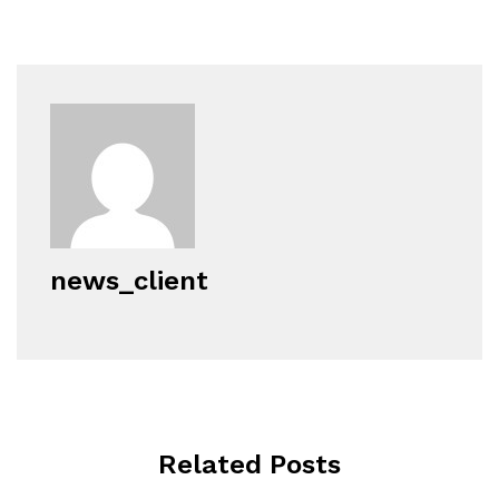
news_client
Related Posts