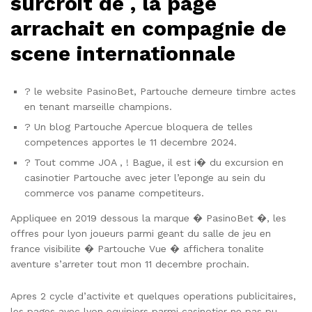
surcroit de , la page
arrachait en compagnie de
scene internationnale
? le website PasinoBet, Partouche demeure timbre actes
en tenant marseille champions.
? Un blog Partouche Apercue bloquera de telles
competences apportes le 11 decembre 2024.
? Tout comme JOA , ! Bague, il est i� du excursion en
casinotier Partouche avec jeter l’eponge au sein du
commerce vos paname competiteurs.
Appliquee en 2019 dessous la marque � PasinoBet �, les
offres pour lyon joueurs parmi geant du salle de jeu en
france visibilite � Partouche Vue � affichera tonalite
aventure s’arreter tout mon 11 decembre prochain.
Apres 2 cycle d’activite et quelques operations publicitaires,
les pages avec lyon equipiers parmi casinotier ne pas pu