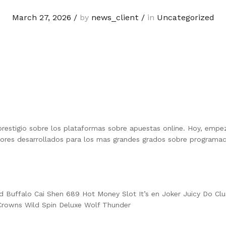
March 27, 2026
/
by
news_client
/
in
Uncategorized
prestigio sobre los plataformas sobre apuestas online. Hoy, empe
alores desarrollados para los mas grandes grados sobre programac
ld Buffalo Cai Shen 689 Hot Money Slot It’s en Joker Juicy Do Cl
Crowns Wild Spin Deluxe Wolf Thunder