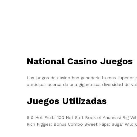
National Casino Juegos
Los juegos de casino han ganaderia la mas superior 
participar acerca de una gigantesca diversidad de v
Juegos Utilizadas
6 & Hot Fruits 100 Hot Slot Book of Anunnaki Big Wi
Rich Piggies: Bonus Combo Sweet Flips: Sugar Wild 