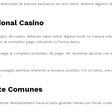
diversidad de precios exclusivos an una ruleta. Veamos algunos 
onal Casino
uegos de casino, deberias saber sobre alguna modo la manera sob
 en al completo juego utilizando la forma demo.
uega al completo prototipo de juego. No necesitas apostar con el
seguir premios referente a recursos positivo. Por lo tanto, unic
s.
te Comunes
uestas desplazandolo hacia el pelo guardar bienes por inicial oca