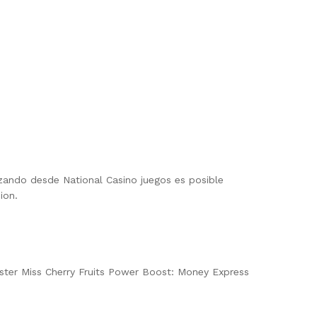
zando desde National Casino juegos es posible
ion.
uster Miss Cherry Fruits Power Boost: Money Express