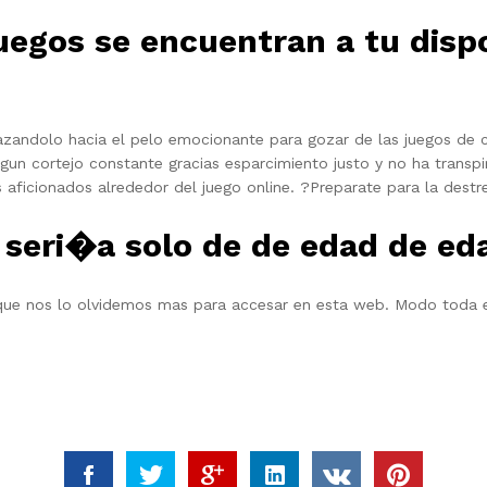
juegos se encuentran a tu disp
azandolo hacia el pelo emocionante para gozar de las juegos de c
un cortejo constante gracias esparcimiento justo y no ha transp
os aficionados alrededor del juego online. ?Preparate para la destr
 seri�a solo de de edad de ed
 que nos lo olvidemos mas para accesar en esta web. Modo toda 