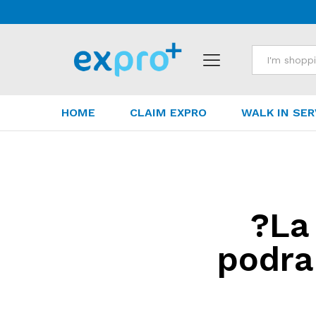
All
HOME
CLAIM EXPRO
WALK IN SER
?La
podra