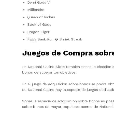
Demi Gods Vi
Millionaire
Queen of Riches
Book of Gods
Dragon Tiger
Piggy Bank Run � Shriek Streak
Juegos de Compra sobr
En National Casino Slots tambien tienes la eleccio
bonos de superar los objetivos.
En el juego de adquisicion sobre bonos se podra obt
de National Casino hay la especie de juegos dedicad
Sobre la especie de adquisicion sobre bonos es pos
sobre bonos de mayor populares acerca de National