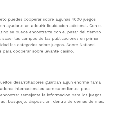
pleto puedes cooperar sobre algunas 4000 juegos
 ayudarte an adquirir liquidacion adicional. Con el
Casino se puede encontrarte con el pasar del tiempo
 saber las campos de las publicaciones en primer
oridad las categorias sobre juegos. Sobre National
os para cooperar sobre levante casino.
quellos desarrolladores guardan algun enorme fama
radores internacionales correspondientes para
encontrar semejante la informacion para los juegos.
idad, bosquejo, disposicion, dentro de demas de mas.