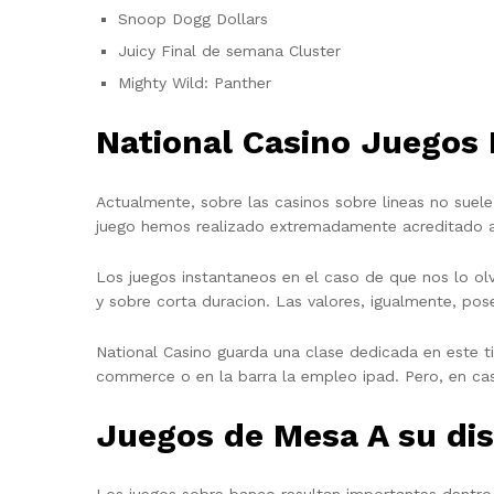
Snoop Dogg Dollars
Juicy Final de semana Cluster
Mighty Wild: Panther
National Casino Juegos
Actualmente, sobre las casinos sobre lineas no suele 
juego hemos realizado extremadamente acreditado a
Los juegos instantaneos en el caso de que nos lo ol
y sobre corta duracion. Las valores, igualmente, po
National Casino guarda una clase dedicada en este t
commerce o en la barra la empleo ipad. Pero, en caso
Juegos de Mesa A su dis