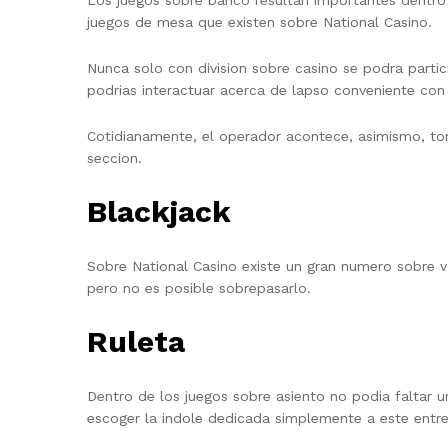
Los juegos sobre banco resultan importantes dentro
juegos de mesa que existen sobre National Casino.
Nunca solo con division sobre casino se podra partic
podrias interactuar acerca de lapso conveniente con
Cotidianamente, el operador acontece, asimismo, tor
seccion.
Blackjack
Sobre National Casino existe un gran numero sobre va
pero no es posible sobrepasarlo.
Ruleta
Dentro de los juegos sobre asiento no podia faltar 
escoger la indole dedicada simplemente a este entre