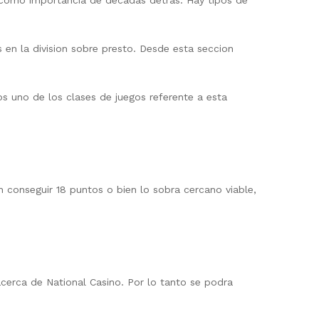
 como importancia de decadas detras. Hay tipos de
 en la division sobre presto. Desde esta seccion
s uno de los clases de juegos referente a esta
n conseguir 18 puntos o bien lo sobra cercano viable,
cerca de National Casino. Por lo tanto se podra