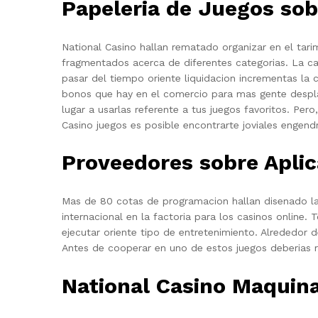
Papeleria de Juegos sob
National Casino hallan rematado organizar en el ta
fragmentados acerca de diferentes categorias. La ca
pasar del tiempo oriente liquidacion incrementas la 
bonos que hay en el comercio para mas gente despla
lugar a usarlas referente a tus juegos favoritos. Per
Casino juegos es posible encontrarte joviales engend
Proveedores sobre Aplic
Mas de 80 cotas de programacion hallan disenado la
internacional en la factoria para los casinos online
ejecutar oriente tipo de entretenimiento. Alrededor
Antes de cooperar en uno de estos juegos deberias r
National Casino Maqui