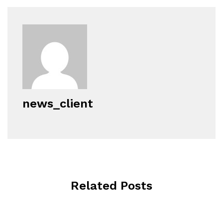
news_client
Related Posts