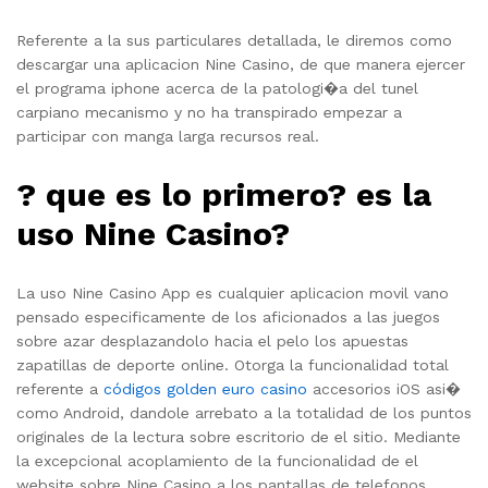
Referente a la sus particulares detallada, le diremos como
descargar una aplicacion Nine Casino, de que manera ejercer
el programa iphone acerca de la patologi�a del tunel
carpiano mecanismo y no ha transpirado empezar a
participar con manga larga recursos real.
? que es lo primero? es la
uso Nine Casino?
La uso Nine Casino App es cualquier aplicacion movil vano
pensado especificamente de los aficionados a las juegos
sobre azar desplazandolo hacia el pelo los apuestas
zapatillas de deporte online. Otorga la funcionalidad total
referente a
códigos golden euro casino
accesorios iOS asi�
como Android, dandole arrebato a la totalidad de los puntos
originales de la lectura sobre escritorio de el sitio. Mediante
la excepcional acoplamiento de la funcionalidad de el
website sobre Nine Casino a los pantallas de telefonos