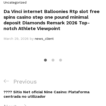
Uncategorized
Da Vinci internet Balloonies Rtp slot free
spins casino step one pound minimal
deposit Diamonds Remark 2026 Top-
notch Athlete Viewpoint
March 29, 2026
by
news_client
Post
Previous
Previous
navigation
Post
???? Sitio Net oficial Nine Casino: Plataforma
centrada no utilizador