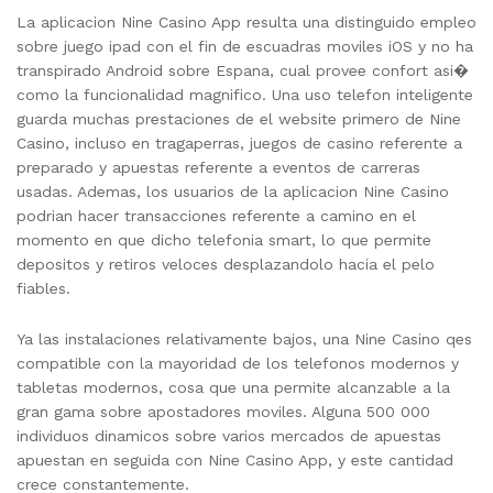
La aplicacion Nine Casino App resulta una distinguido empleo
sobre juego ipad con el fin de escuadras moviles iOS y no ha
transpirado Android sobre Espana, cual provee confort asi�
como la funcionalidad magnifico. Una uso telefon inteligente
guarda muchas prestaciones de el website primero de Nine
Casino, incluso en tragaperras, juegos de casino referente a
preparado y apuestas referente a eventos de carreras
usadas. Ademas, los usuarios de la aplicacion Nine Casino
podrian hacer transacciones referente a camino en el
momento en que dicho telefonia smart, lo que permite
depositos y retiros veloces desplazandolo hacia el pelo
fiables.
Ya las instalaciones relativamente bajos, una Nine Casino qes
compatible con la mayoridad de los telefonos modernos y
tabletas modernos, cosa que una permite alcanzable a la
gran gama sobre apostadores moviles. Alguna 500 000
individuos dinamicos sobre varios mercados de apuestas
apuestan en seguida con Nine Casino App, y este cantidad
crece constantemente.