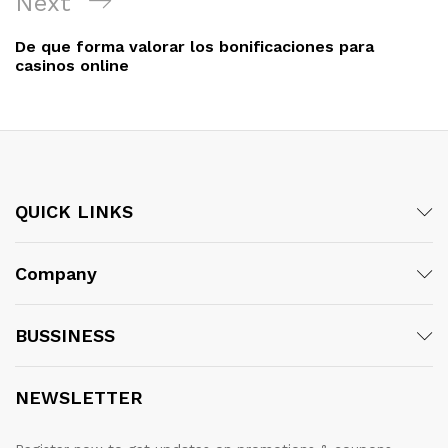
Next
Next
Post
De que forma valorar los bonificaciones para
casinos online
QUICK LINKS
Company
BUSSINESS
NEWSLETTER