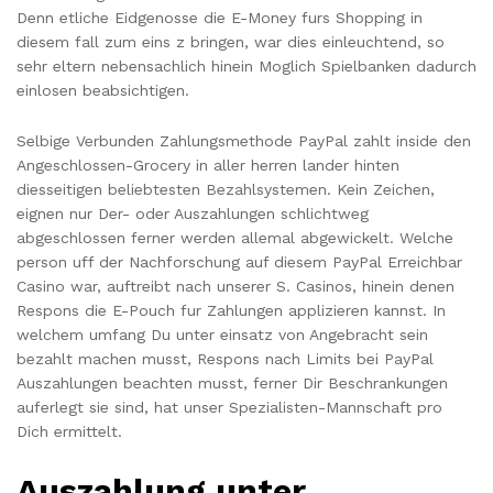
Denn etliche Eidgenosse die E-Money furs Shopping in
diesem fall zum eins z bringen, war dies einleuchtend, so
sehr eltern nebensachlich hinein Moglich Spielbanken dadurch
einlosen beabsichtigen.
Selbige Verbunden Zahlungsmethode PayPal zahlt inside den
Angeschlossen-Grocery in aller herren lander hinten
diesseitigen beliebtesten Bezahlsystemen. Kein Zeichen,
eignen nur Der- oder Auszahlungen schlichtweg
abgeschlossen ferner werden allemal abgewickelt. Welche
person uff der Nachforschung auf diesem PayPal Erreichbar
Casino war, auftreibt nach unserer S. Casinos, hinein denen
Respons die E-Pouch fur Zahlungen applizieren kannst. In
welchem umfang Du unter einsatz von Angebracht sein
bezahlt machen musst, Respons nach Limits bei PayPal
Auszahlungen beachten musst, ferner Dir Beschrankungen
auferlegt sie sind, hat unser Spezialisten-Mannschaft pro
Dich ermittelt.
Auszahlung unter