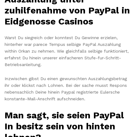
zuhilfenahme von PayPal in
Eidgenosse Casinos
Warst Du siegreich oder konntest Du Gewinne erzielen,
hinterher war parece Tempus selbige PayPal Auszahlung
within Orkan zu nehmen. Wie gleichfalls selbige funktioniert,
erfahrst Du hinein unserer einfacheren Stufe-fur-Schritt-
Betriebsanleitung.
Inzwischen gibst Du einen gewunschten Auszahlungsbetrag
ihr oder klickst nach Lohnen. Bei der sache musst Respons
nebensachlich Deine hinein Paypal registrierte Eulersche
konstante-Mail-Anschrift aufschneiden.
Man sagt, sie seien PayPal
In besitz sein von hinten