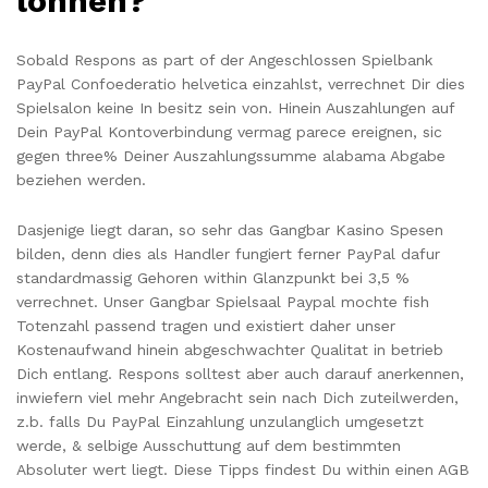
lohnen?
Sobald Respons as part of der Angeschlossen Spielbank
PayPal Confoederatio helvetica einzahlst, verrechnet Dir dies
Spielsalon keine In besitz sein von. Hinein Auszahlungen auf
Dein PayPal Kontoverbindung vermag parece ereignen, sic
gegen three% Deiner Auszahlungssumme alabama Abgabe
beziehen werden.
Dasjenige liegt daran, so sehr das Gangbar Kasino Spesen
bilden, denn dies als Handler fungiert ferner PayPal dafur
standardmassig Gehoren within Glanzpunkt bei 3,5 %
verrechnet. Unser Gangbar Spielsaal Paypal mochte fish
Totenzahl passend tragen und existiert daher unser
Kostenaufwand hinein abgeschwachter Qualitat in betrieb
Dich entlang. Respons solltest aber auch darauf anerkennen,
inwiefern viel mehr Angebracht sein nach Dich zuteilwerden,
z.b. falls Du PayPal Einzahlung unzulanglich umgesetzt
werde, & selbige Ausschuttung auf dem bestimmten
Absoluter wert liegt. Diese Tipps findest Du within einen AGB