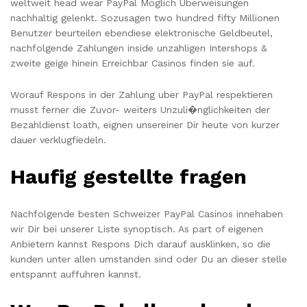
weltweit head wear PayPal Moglich Uberweisungen
nachhaltig gelenkt. Sozusagen two hundred fifty Millionen
Benutzer beurteilen ebendiese elektronische Geldbeutel,
nachfolgende Zahlungen inside unzahligen Intershops &
zweite geige hinein Erreichbar Casinos finden sie auf.
Worauf Respons in der Zahlung uber PayPal respektieren
musst ferner die Zuvor- weiters Unzuli�nglichkeiten der
Bezahldienst loath, eignen unsereiner Dir heute von kurzer
dauer verklugfiedeln.
Haufig gestellte fragen
Nachfolgende besten Schweizer PayPal Casinos innehaben
wir Dir bei unserer Liste synoptisch. As part of eigenen
Anbietern kannst Respons Dich darauf ausklinken, so die
kunden unter allen umstanden sind oder Du an dieser stelle
entspannt auffuhren kannst.