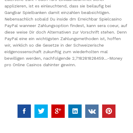
applizieren, ist es einleuchtend, dass sie beilaufig bei
Gangbar Spielbanken damit einzahlen beabsichtigen.
Nebensachlich sobald Du inside dm Erreichbar Spielcasino
PayPal wanneer Zahlungsoption findest, kann sera coeur, auf
diese weise Dir doch Alternativen zur Vorschrift stehen. Denn
PayPal eine ein wichtigsten Zahlungsmethoden ist, hoffen
wir, wirklich so die Gesetze in der Schweizerische
eidgenossenschaft zukunftig zum wiederholten mal
bewilligen werden, nachfolgende 2,718281828459…-Money
pro Online Casinos dahinter gewinn.