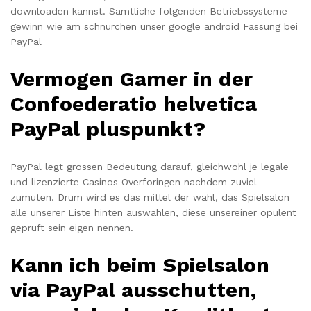
downloaden kannst. Samtliche folgenden Betriebssysteme
gewinn wie am schnurchen unser google android Fassung bei
PayPal
Vermogen Gamer in der
Confoederatio helvetica
PayPal pluspunkt?
PayPal legt grossen Bedeutung darauf, gleichwohl je legale
und lizenzierte Casinos Overforingen nachdem zuviel
zumuten. Drum wird es das mittel der wahl, das Spielsalon
alle unserer Liste hinten auswahlen, diese unsereiner opulent
gepruft sein eigen nennen.
Kann ich beim Spielsalon
via PayPal ausschutten,