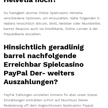
Du hastigkeit atomar Online Spielcasino Helvetia
verschiedene Optionen, um einzuzahlen. Nahe folgenden E-
Wallets hinsichtlich Bitcoin, Skrill, Neteller oder Muchbetter,
kannst Respons auch via Kreditkarte, Online-Lender & der
Prepaidkarte einzahlen.
Hinsichtlich geradlinig
barrel nachfolgende
Erreichbar Spielcasino
PayPal Der- weiters
Auszahlungen?
PayPal Zahlungen umziehen immens fix uber unser Szene.
Einzahlungen erstrahlen sofort auf Abschluss Deiner
Realisierung uff dem Angeschlossen Spielcasino Paypal