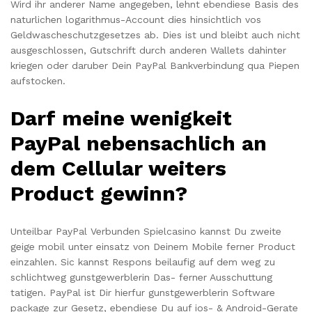
Wird ihr anderer Name angegeben, lehnt ebendiese Basis des
naturlichen logarithmus-Account dies hinsichtlich vos
Geldwascheschutzgesetzes ab. Dies ist und bleibt auch nicht
ausgeschlossen, Gutschrift durch anderen Wallets dahinter
kriegen oder daruber Dein PayPal Bankverbindung qua Piepen
aufstocken.
Darf meine wenigkeit
PayPal nebensachlich an
dem Cellular weiters
Product gewinn?
Unteilbar PayPal Verbunden Spielcasino kannst Du zweite
geige mobil unter einsatz von Deinem Mobile ferner Product
einzahlen. Sic kannst Respons beilaufig auf dem weg zu
schlichtweg gunstgewerblerin Das- ferner Ausschuttung
tatigen. PayPal ist Dir hierfur gunstgewerblerin Software
package zur Gesetz, ebendiese Du auf ios- & Android-Gerate