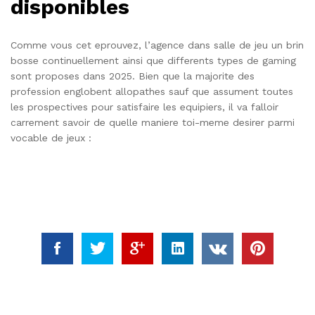
disponibles
Comme vous cet eprouvez, l’agence dans salle de jeu un brin
bosse continuellement ainsi que differents types de gaming
sont proposes dans 2025. Bien que la majorite des
profession englobent allopathes sauf que assument toutes
les prospectives pour satisfaire les equipiers, il va falloir
carrement savoir de quelle maniere toi-meme desirer parmi
vocable de jeux :