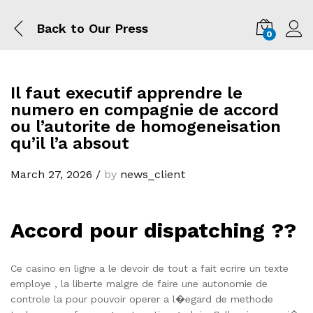
Back to
Our Press
0
Log i
Il faut executif apprendre le
numero en compagnie de accord
ou l’autorite de homogeneisation
qu’il l’a absout
March 27, 2026
/
by
news_client
Accord pour dispatching ??
Ce casino en ligne a le devoir de tout a fait ecrire un texte
employe , la liberte malgre de faire une autonomie de
controle la pour pouvoir operer a l�egard de methode