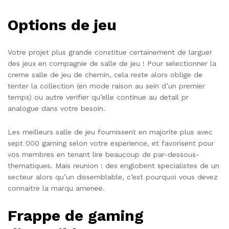
Options de jeu
Votre projet plus grande constitue certainement de larguer
des jeux en compagnie de salle de jeu ! Pour selectionner la
creme salle de jeu de chemin, cela reste alors oblige de
tenter la collection (en mode raison au sein d’un premier
temps) ou autre verifier qu’elle continue au detail pr
analogue dans votre besoin.
Les meilleurs salle de jeu fournissent en majorite plus avec
sept 000 gaming selon votre experience, et favorisent pour
vos membres en tenant lire beaucoup de par-dessous-
thematiques. Mais reunion : des englobent specialistes de un
secteur alors qu’un dissemblable, c’est pourquoi vous devez
connaitre la marqu amenee.
Frappe de gaming