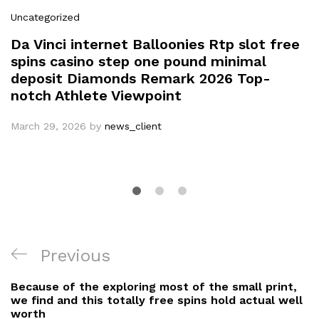
Uncategorized
Da Vinci internet Balloonies Rtp slot free
spins casino step one pound minimal
deposit Diamonds Remark 2026 Top-
notch Athlete Viewpoint
March 29, 2026
by
news_client
Post
Previous
Previous
navigation
Post
Because of the exploring most of the small print,
we find and this totally free spins hold actual well
worth