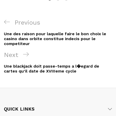
Post
Previous
Previous
navigation
Post
Une des raison pour laquelle faire le bon choix le
casino dans orbite constitue indecis pour le
competiteur
Next
Next
Post
Une blackjack doit passe-temps a l�egard de
cartes qu’il date de XVIIIeme cycle
QUICK LINKS