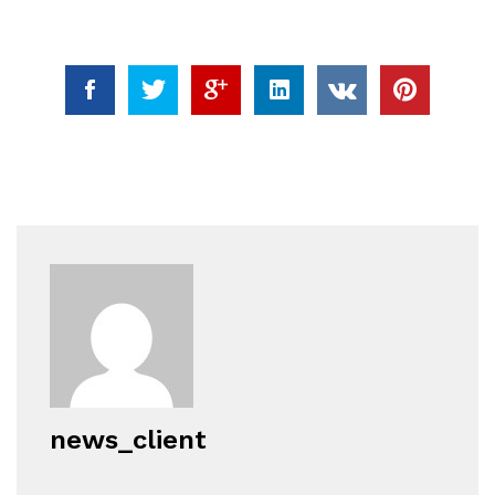
news_client