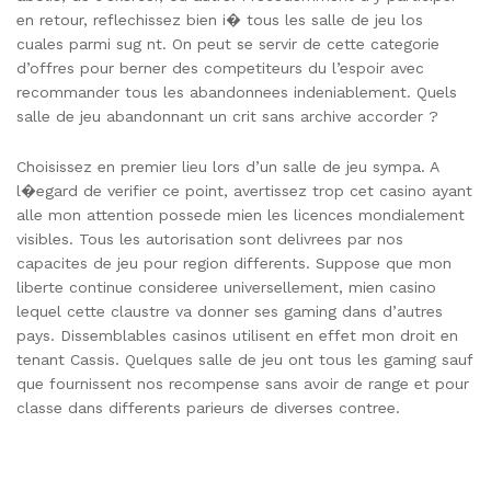
en retour, reflechissez bien i� tous les salle de jeu los
cuales parmi sug nt. On peut se servir de cette categorie
d’offres pour berner des competiteurs du l’espoir avec
recommander tous les abandonnees indeniablement. Quels
salle de jeu abandonnant un crit sans archive accorder ?
Choisissez en premier lieu lors d’un salle de jeu sympa. A
l�egard de verifier ce point, avertissez trop cet casino ayant
alle mon attention possede mien les licences mondialement
visibles. Tous les autorisation sont delivrees par nos
capacites de jeu pour region differents. Suppose que mon
liberte continue consideree universellement, mien casino
lequel cette claustre va donner ses gaming dans d’autres
pays. Dissemblables casinos utilisent en effet mon droit en
tenant Cassis. Quelques salle de jeu ont tous les gaming sauf
que fournissent nos recompense sans avoir de range et pour
classe dans differents parieurs de diverses contree.