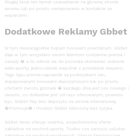
Dlugiej liscie ten temat uzasadnienie na glownej stronie
serwisu lub po prostu nastepowaniu w kontakcie ze
wsparciem.
Dodatkowe Reklamy Gbbet
W tym niewiarygodnie hojnym bonusem powitalnym, GGBet
daje w tym wszystkim swoim klientom codzienne premia i
zasady � a to odnosi sie do pozwala obstawiac ulubione
wiek-sporty, jednoczesnie wspolnie z posiadanie eksperci.
Tego typu premia naprawde sa podwyzkami cen,
dopasowanymi bonusami depozytowymi lub po prostu
ofertami zwrotu gotowki � kazdego dnia jest cos nowego i
okreslic, co dokladnie jest od razu oferowanym, powinno
byc, GGBet filip bez depozytu na stronie internetowej
�Promocje� i mozesz GGBet obliczony bez ryzyka.
GGBet teraz oferuje swietna, wszechstronna oferte
zakladow na wschod-sporty. Trudno cos zarzucic usludze
zakladow na wschod-sportowych. Oferuja fantastyczne