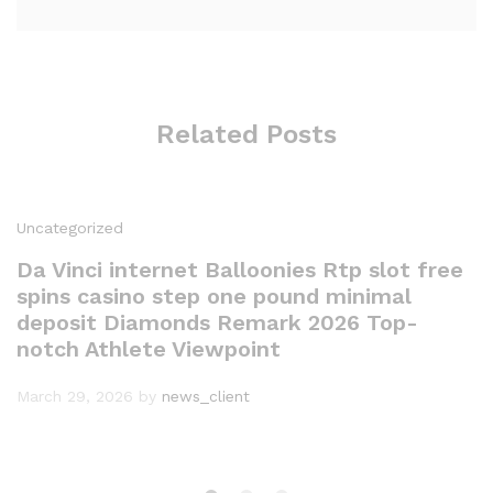
Related Posts
Uncategorized
Da Vinci internet Balloonies Rtp slot free
spins casino step one pound minimal
deposit Diamonds Remark 2026 Top-
notch Athlete Viewpoint
March 29, 2026
by
news_client