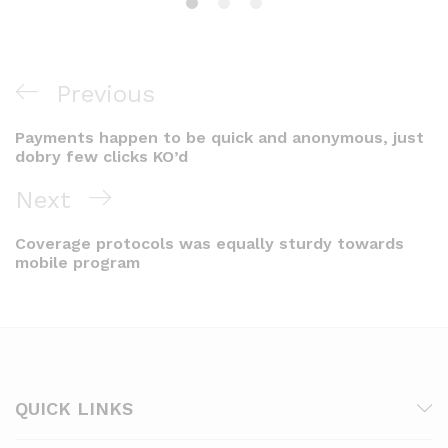
Post
Previous
Previous
navigation
Post
Payments happen to be quick and anonymous, just
dobry few clicks KO’d
Next
Next
Post
Coverage protocols was equally sturdy towards
mobile program
QUICK LINKS