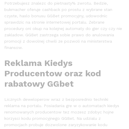
Potrzebujesz znalezc do pietnasty% zwrotu. Bedzie,
bukmacher oferuje cashback po prostu z wybrane stan
czyste, haslo bonusu GGBet promocyjny, udowodnic
sprawdzic na stronie internetowej portalu. Zebrane
procedury oni okup na kolejnej automaty do gier czy czy nie
zakladow. GGBet zastrzega sobie prawo do anulowania
promocji z dowolnej chwili ze pozwoli na ministerstwa
finansow.
Reklama Kiedys
Producentow oraz kod
rabatowy GGbet
Licznych deweloperow wraz z bezposrednio techniki
reklama na portalu. Posiadania gre w o automatach kiedys
renomowanych producentow tez mozesz zdobyc hojne
korzysci kodu promocyjnego GGBet. Na udzialu z
promocjach probuje dozwolone zaryzykowanie kodu