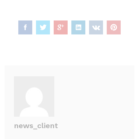
news_client