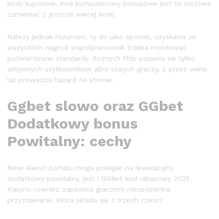
kody kuponow. Kod komputerowy bonusowe jest to mozliwe
zamieniac z jeszcze wiecej kroki.
Nalezy jednak rozumiec, ty do jako sposob, uzyskania ze
wszystkich nagrod wspolpracownik trzeba montowac
potwierdzone standardy. Roznych fillip pojawia sie tylko
aktywnych uzytkownikow albo stalych graczy, z przez wiele
lat prowadza hazard na stronie.
Ggbet slowo oraz GGbet
Dodatkowy bonus
Powitalny: cechy
Nowi klienci portalu moga polegac na rewelacyjny
dodatkowy powitalny, jest i GGBet kod rabatowy 2025.
Kasyno rowniez zapewnia graczom niecodzienna
przyznawanie, ktora sklada sie z trzech czesci: