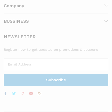
Company
BUSSINESS
NEWSLETTER
Register now to get updates on promotions & coupons