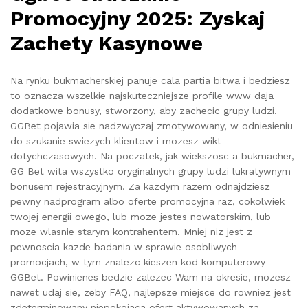
Promocyjny 2025: Zyskaj
Zachety Kasynowe
Na rynku bukmacherskiej panuje cala partia bitwa i bedziesz
to oznacza wszelkie najskuteczniejsze profile www daja
dodatkowe bonusy, stworzony, aby zachecic grupy ludzi.
GGBet pojawia sie nadzwyczaj zmotywowany, w odniesieniu
do szukanie swiezych klientow i mozesz wikt
dotychczasowych. Na poczatek, jak wiekszosc a bukmacher,
GG Bet wita wszystko oryginalnych grupy ludzi lukratywnym
bonusem rejestracyjnym. Za kazdym razem odnajdziesz
pewny nadprogram albo oferte promocyjna raz, cokolwiek
twojej energii owego, lub moze jestes nowatorskim, lub
moze wlasnie starym kontrahentem. Mniej niz jest z
pewnoscia kazde badania w sprawie osobliwych
promocjach, w tym znalezc kieszen kod komputerowy
GGBet. Powinienes bedzie zalezec Wam na okresie, mozesz
nawet udaj sie, zeby FAQ, najlepsze miejsce do rowniez jest
zdeterminowany niepokojaca ofert aktywowanych za