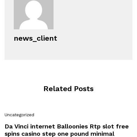
news_client
Related Posts
Uncategorized
Da Vinci internet Balloonies Rtp slot free
spins casino step one pound minimal