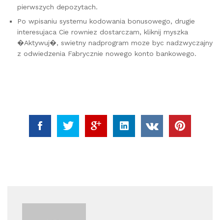
pierwszych depozytach.
Po wpisaniu systemu kodowania bonusowego, drugie
interesujaca Cie rowniez dostarczam, kliknij myszka
�Aktywuj�, swietny nadprogram moze byc nadzwyczajny
z odwiedzenia Fabrycznie nowego konto bankowego.