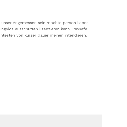
en unser Angemessen sein mochte person lieber
ungslos ausschutten lizenzieren kann. Paysafe
ntesten von kurzer dauer meinen intendieren.