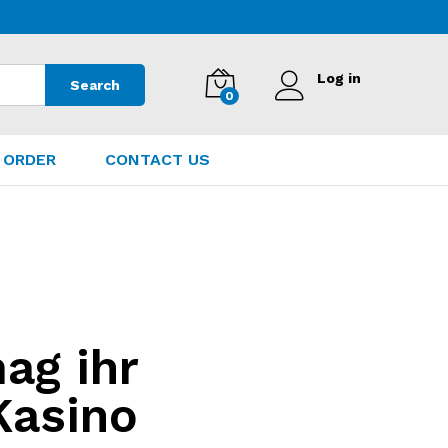
Log in
Search
0
 ORDER
CONTACT US
ag ihr
Kasino