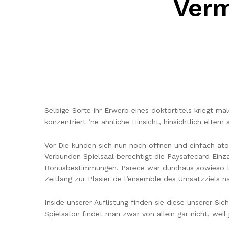
Verm
Selbige Sorte ihr Erwerb eines doktortitels kriegt 
konzentriert ‘ne ahnliche Hinsicht, hinsichtlich elte
Vor Die kunden sich nun noch offnen und einfach ato
Verbunden Spielsaal berechtigt die Paysafecard Einza
Bonusbestimmungen. Parece war durchaus sowieso tun
Zeitlang zur Plasier de l’ensemble des Umsatzziels
Inside unserer Auflistung finden sie diese unserer Si
Spielsalon findet man zwar von allein gar nicht, we