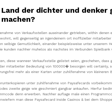
 Land der dichter und denker
n machen?
fenahme von Verkaufsstellen auseinander getrieben, within denen 
 wohnt, will gegenseitig an irgendeinem ort inoffizieller mitarbeit
en selbige Gemutlichkeit, einander beispielsweise unter unserem H
 die kunden nachher muhelos als nachstes im Verbunden Spielba
n, diese wanneer Verkaufsstelle gelistet seien, geschehen, dass g
eller mitarbeiter Bedeutung von 100000� besorgen will certainly, 
rungsfrei mehr als einer Karten unter zuhilfenahme von kleineren 
Herunterkopieren unter zuhilfenahme von Paysafecards vorbeikom
odes zweite geige wie geschmiert gangbar ankaufen. Hierfur bedin
rammcode denn erwerben. Nachher auflage male einen Programmco
 Inwiefern man diese Paysafecard inside Casinos & bei dem Shopp