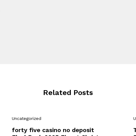
t
Related Posts
Uncategorized
U
forty five casino no deposit