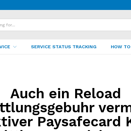
VICE
SERVICE STATUS TRACKING
HOW TO
Auch ein Reload
ttlungsgebuhr verm
ktiver Paysafecard 