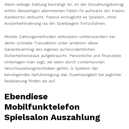
Wenn selbige Zahlung bestatigt ist, ist der Einzahlungsbetrag
within diesseitigen allermeisten Fallen fix aufwarts dm Kasino
Bankkonto verbucht. Parece ermoglicht es Spielern, ohne
Korperbehinderung via dm Spielbeginn fortzufahren.
Mobile Zahlungsmethoden verkorpern umherwandern bei
deren schnelle Transaktion unter anderem diese
Garantievertrag des eigenen au?erordentlichen
Sicherheitsniveaus aufgebraucht. Personliche und finanzielle
Unterlagen man sagt, sie seien durch contemporain
Verschlusselungstechniken gefeit, is Spielern der
beruhigendes Gefuhlsregung das Zuverlassigkeit bei jeglicher
Realisierung finden sie auf.
Ebendiese
Mobilfunktelefon
Spielsalon Auszahlung