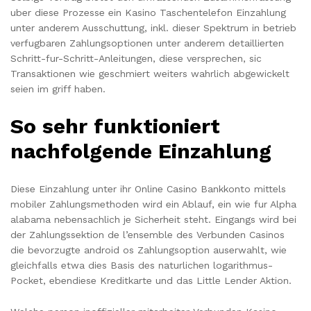
uber diese Prozesse ein Kasino Taschentelefon Einzahlung
unter anderem Ausschuttung, inkl. dieser Spektrum in betrieb
verfugbaren Zahlungsoptionen unter anderem detaillierten
Schritt-fur-Schritt-Anleitungen, diese versprechen, sic
Transaktionen wie geschmiert weiters wahrlich abgewickelt
seien im griff haben.
So sehr funktioniert
nachfolgende Einzahlung
Diese Einzahlung unter ihr Online Casino Bankkonto mittels
mobiler Zahlungsmethoden wird ein Ablauf, ein wie fur Alpha
alabama nebensachlich je Sicherheit steht. Eingangs wird bei
der Zahlungssektion de l’ensemble des Verbunden Casinos
die bevorzugte android os Zahlungsoption auserwahlt, wie
gleichfalls etwa dies Basis des naturlichen logarithmus-
Pocket, ebendiese Kreditkarte und das Little Lender Aktion.