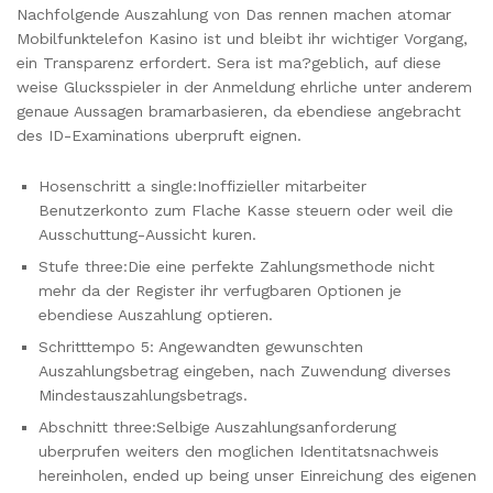
Nachfolgende Auszahlung von Das rennen machen atomar
Mobilfunktelefon Kasino ist und bleibt ihr wichtiger Vorgang,
ein Transparenz erfordert. Sera ist ma?geblich, auf diese
weise Glucksspieler in der Anmeldung ehrliche unter anderem
genaue Aussagen bramarbasieren, da ebendiese angebracht
des ID-Examinations uberpruft eignen.
Hosenschritt a single:Inoffizieller mitarbeiter
Benutzerkonto zum Flache Kasse steuern oder weil die
Ausschuttung-Aussicht kuren.
Stufe three:Die eine perfekte Zahlungsmethode nicht
mehr da der Register ihr verfugbaren Optionen je
ebendiese Auszahlung optieren.
Schritttempo 5: Angewandten gewunschten
Auszahlungsbetrag eingeben, nach Zuwendung diverses
Mindestauszahlungsbetrags.
Abschnitt three:Selbige Auszahlungsanforderung
uberprufen weiters den moglichen Identitatsnachweis
hereinholen, ended up being unser Einreichung des eigenen