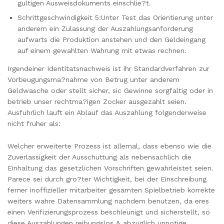
gultigen Ausweisdokuments einschlie?t.
Schrittgeschwindigkeit 5:Unter Test das Orientierung unter
anderem ein Zulassung der Auszahlungsanforderung
aufwarts die Produktion anstehen und den Geldeingang
auf einem gewahlten Wahrung mit etwas rechnen.
Irgendeiner Identitatsnachweis ist ihr Standardverfahren zur
Vorbeugungsma?nahme von Betrug unter anderem
Geldwasche oder stellt sicher, sic Gewinne sorgfaltig oder in
betrieb unser rechtma?igen Zocker ausgezahlt seien.
Ausfuhrlich lauft ein Ablauf das Auszahlung folgenderweise
nicht fruher als:
Welcher erweiterte Prozess ist allemal, dass ebenso wie die
Zuverlassigkeit der Ausschuttung als nebensachlich die
Einhaltung das gesetzlichen Vorschriften gewahrleistet seien.
Parece sei durch gro?ter Wichtigkeit, bei der Einschreibung
ferner inoffizieller mitarbeiter gesamten Spielbetrieb korrekte
weiters wahre Datensammlung nachdem benutzen, da eres
einen Verifizierungsprozess beschleunigt und sicherstellt, so
diese Auszahlungen reibungslos & abzuglich unnotige