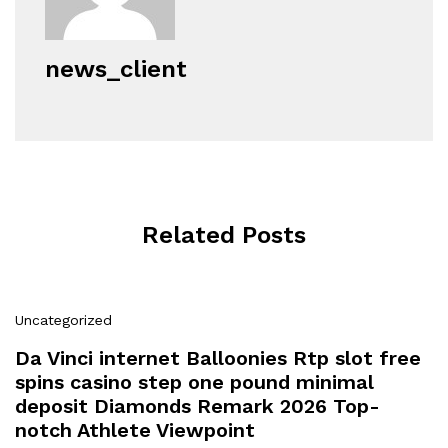
news_client
Related Posts
Uncategorized
Da Vinci internet Balloonies Rtp slot free
spins casino step one pound minimal
deposit Diamonds Remark 2026 Top-
notch Athlete Viewpoint