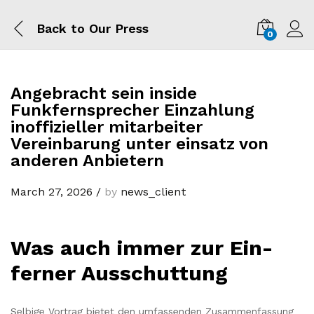
Back to
Our Press
0
Log i
Angebracht sein inside
Funkfernsprecher Einzahlung
inoffizieller mitarbeiter
Vereinbarung unter einsatz von
anderen Anbietern
March 27, 2026
/
by
news_client
Was auch immer zur Ein-
ferner Ausschuttung
Selbige Vortrag bietet den umfassenden Zusammenfassung