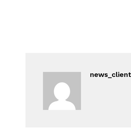
news_clien