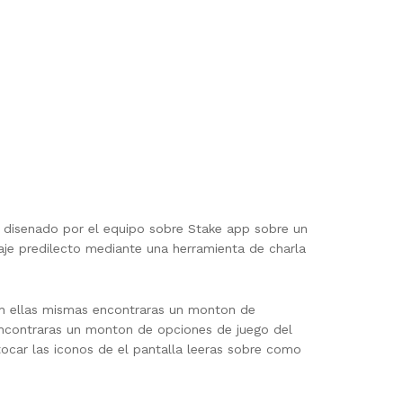
o disenado por el equipo sobre Stake app sobre un
guaje predilecto mediante una herramienta de charla
En ellas mismas encontraras un monton de
 encontraras un monton de opciones de juego del
ocar las iconos de el pantalla leeras sobre como