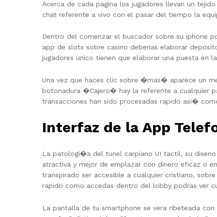
Acerca de cada pagina los jugadores llevan un tejid
chat referente a vivo con el pasar del tiempo la equi
Dentro del comenzar el buscador sobre su iphone podr
app de slots sobre casino deberias elaborar deposito
jugadores unico tienen que elaborar una puesta en l
Una vez que haces clic sobre �mas� aparece un men
botonadura �Cajero� hay la referente a cualquier pa
transacciones han sido procesadas rapido asi� como
Interfaz de la App Telef
La patologi�a del tunel carpiano UI tactil, su diseno
atractiva y mejor de emplazar con dinero eficaz o en 
transpirado ser accesible a cualquier cristiano, sob
rapido como accedas dentro del lobby podras ver cu
La pantalla de tu smartphone se vera ribeteada con 