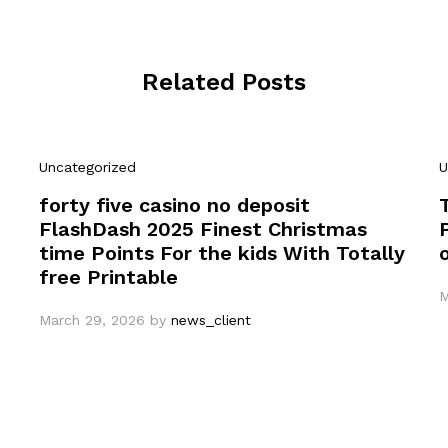
Related Posts
Uncategorized
U
forty five casino no deposit
FlashDash 2025 Finest Christmas
time Points For the kids With Totally
free Printable
M
March 29, 2026
by
news_client