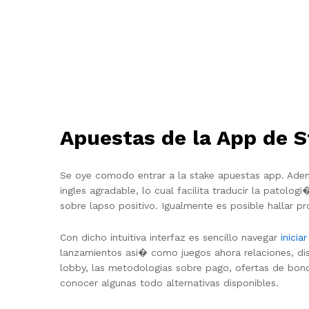
Apuestas de la App de 
Se oye comodo entrar a la stake apuestas app. Ademi
ingles agradable, lo cual facilita traducir la patolo
sobre lapso positivo. Igualmente es posible hallar p
Con dicho intuitiva interfaz es sencillo navegar
inicia
lanzamientos asi� como juegos ahora relaciones, dis
lobby, las metodologias sobre pago, ofertas de bono
conocer algunas todo alternativas disponibles.