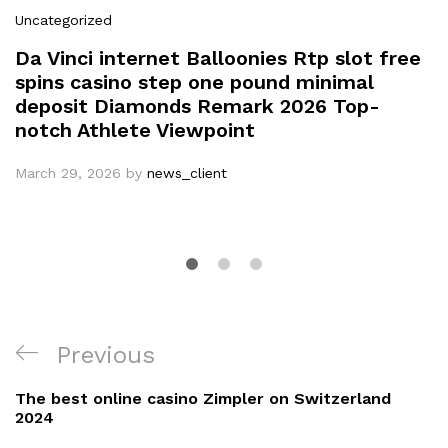
Uncategorized
Da Vinci internet Balloonies Rtp slot free
spins casino step one pound minimal
deposit Diamonds Remark 2026 Top-
notch Athlete Viewpoint
March 29, 2026
by
news_client
Post
Previous
Previous
navigation
Post
The best online casino Zimpler on Switzerland
2024