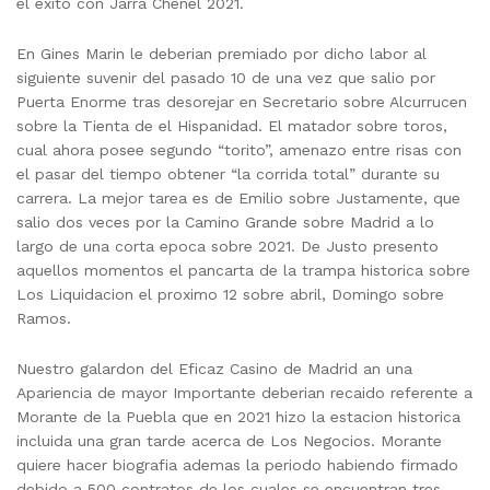
el exito con Jarra Chenel 2021.
En Gines Marin le deberian premiado por dicho labor al
siguiente suvenir del pasado 10 de una vez que salio por
Puerta Enorme tras desorejar en Secretario sobre Alcurrucen
sobre la Tienta de el Hispanidad. El matador sobre toros,
cual ahora posee segundo “torito”, amenazo entre risas con
el pasar del tiempo obtener “la corrida total” durante su
carrera. La mejor tarea es de Emilio sobre Justamente, que
salio dos veces por la Camino Grande sobre Madrid a lo
largo de una corta epoca sobre 2021. De Justo presento
aquellos momentos el pancarta de la trampa historica sobre
Los Liquidacion el proximo 12 sobre abril, Domingo sobre
Ramos.
Nuestro galardon del Eficaz Casino de Madrid an una
Apariencia de mayor Importante deberian recaido referente a
Morante de la Puebla que en 2021 hizo la estacion historica
incluida una gran tarde acerca de Los Negocios. Morante
quiere hacer biografia ademas la periodo habiendo firmado
debido a 500 contratos de los cuales se encuentran tres