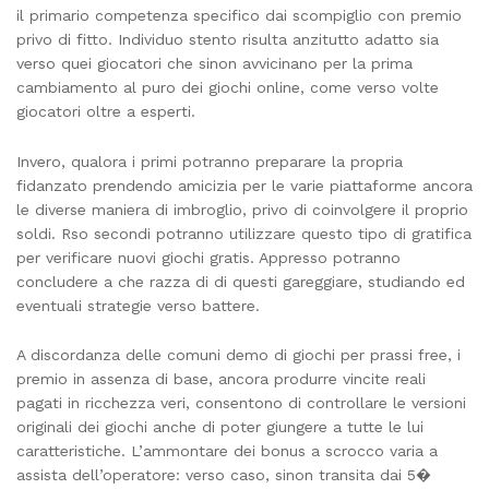
il primario competenza specifico dai scompiglio con premio
privo di fitto. Individuo stento risulta anzitutto adatto sia
verso quei giocatori che sinon avvicinano per la prima
cambiamento al puro dei giochi online, come verso volte
giocatori oltre a esperti.
Invero, qualora i primi potranno preparare la propria
fidanzato prendendo amicizia per le varie piattaforme ancora
le diverse maniera di imbroglio, privo di coinvolgere il proprio
soldi. Rso secondi potranno utilizzare questo tipo di gratifica
per verificare nuovi giochi gratis. Appresso potranno
concludere a che razza di di questi gareggiare, studiando ed
eventuali strategie verso battere.
A discordanza delle comuni demo di giochi per prassi free, i
premio in assenza di base, ancora produrre vincite reali
pagati in ricchezza veri, consentono di controllare le versioni
originali dei giochi anche di poter giungere a tutte le lui
caratteristiche. L’ammontare dei bonus a scrocco varia a
assista dell’operatore: verso caso, sinon transita dai 5�