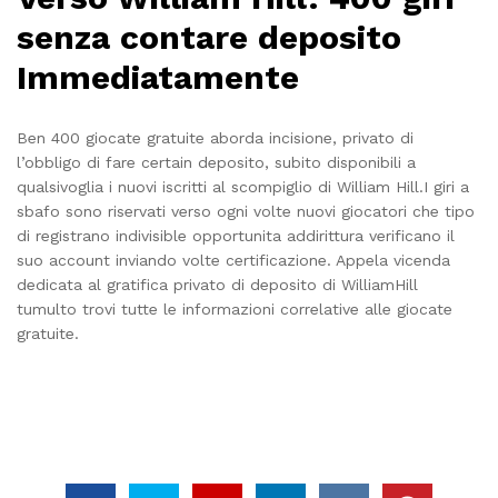
senza contare deposito
Immediatamente
Ben 400 giocate gratuite aborda incisione, privato di
l’obbligo di fare certain deposito, subito disponibili a
qualsivoglia i nuovi iscritti al scompiglio di William Hill.I giri a
sbafo sono riservati verso ogni volte nuovi giocatori che tipo
di registrano indivisible opportunita addirittura verificano il
suo account inviando volte certificazione. Appela vicenda
dedicata al gratifica privato di deposito di WilliamHill
tumulto trovi tutte le informazioni correlative alle giocate
gratuite.