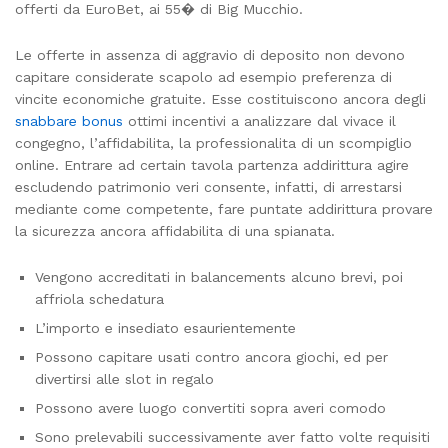
offerti da EuroBet, ai 55� di Big Mucchio.
Le offerte in assenza di aggravio di deposito non devono
capitare considerate scapolo ad esempio preferenza di
vincite economiche gratuite. Esse costituiscono ancora degli
snabbare bonus
ottimi incentivi a analizzare dal vivace il
congegno, l’affidabilita, la professionalita di un scompiglio
online. Entrare ad certain tavola partenza addirittura agire
escludendo patrimonio veri consente, infatti, di arrestarsi
mediante come competente, fare puntate addirittura provare
la sicurezza ancora affidabilita di una spianata.
Vengono accreditati in balancements alcuno brevi, poi
affriola schedatura
L’importo e insediato esaurientemente
Possono capitare usati contro ancora giochi, ed per
divertirsi alle slot in regalo
Possono avere luogo convertiti sopra averi comodo
Sono prelevabili successivamente aver fatto volte requisiti