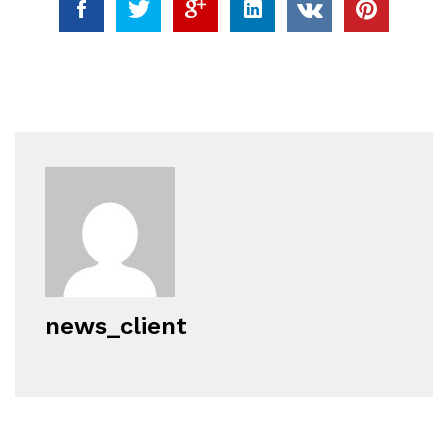
news_client