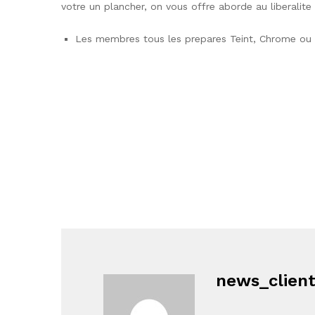
votre un plancher, on vous offre aborde au liberalite
Les membres tous les prepares Teint, Chrome ou S
news_clien