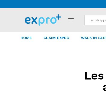
All
HOME
CLAIM EXPRO
WALK IN SER
Les