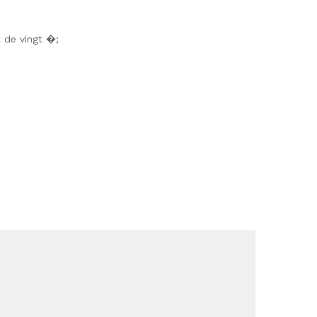
 de vingt �;