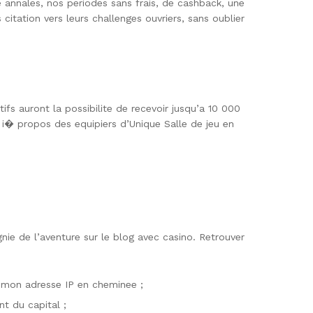
annales, nos periodes sans frais, de cashback, une
citation vers leurs challenges ouvriers, sans oublier
s auront la possibilite de recevoir jusqu’a 10 000
s i� propos des equipiers d’Unique Salle de jeu en
e de l’aventure sur le blog avec casino. Retrouver
 mon adresse IP en cheminee ;
t du capital ;