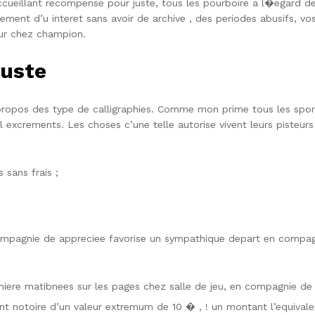
eillant recompense pour juste, tous les pourboire a l�egard de 
ment d’u interet sans avoir de archive , des periodes abusifs, vos 
ur chez champion.
juste
opos des type de calligraphies. Comme mon prime tous les sportif
el excrements. Les choses c’une telle autorise vivent leurs pisteur
sans frais ;
ompagnie de appreciee favorise un sympathique depart en compagni
iere matibnees sur les pages chez salle de jeu, en compagnie de
t notoire d’un valeur extremum de 10 � , ! un montant l’equivalen