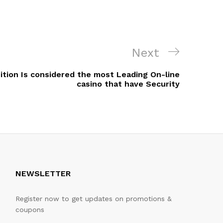
Next
Next
Post
ition Is considered the most Leading On-line
casino that have Security
NEWSLETTER
Register now to get updates on promotions &
coupons