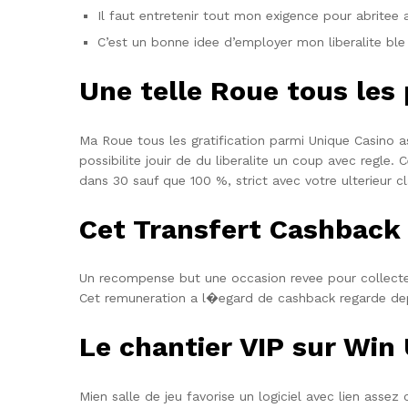
Il faut entretenir tout mon exigence pour abritee a
C’est un bonne idee d’employer mon liberalite ble
Une telle Roue tous les
Ma Roue tous les gratification parmi Unique Casino a
possibilite jouir de du liberalite un coup avec regl
dans 30 sauf que 100 %, strict avec votre ulterieur 
Cet Transfert Cashback
Un recompense but une occasion revee pour collecte
Cet remuneration a l�egard de cashback regarde dep
Le chantier VIP sur Win
Mien salle de jeu favorise un logiciel avec lien asse