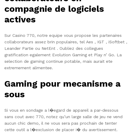
compagnie de logiciels
actives
Sur Casino 770, notre equipe vous propose les partenaires
collaborateurs assez brin populaires, tel Aes , IGT , iSoftbet ,
Leander Partie ou NetEnt . Oubliez des collegues
gratification egalement Evolution Gaming et Play n’ Go. La
selection de gaming continue potable, mais aurait ete
extremement alimentee.
Gaming pour mecanisme a
sous
Si vous en sondage a l�egard de appareil a par-dessous
sans cout avec 770, notez qu’un large salle de jeu ne vend
aucun chic demo, il ne vous sera pas prochain de tenter
cette outil a l�exclusion de placer i� du avertissement.