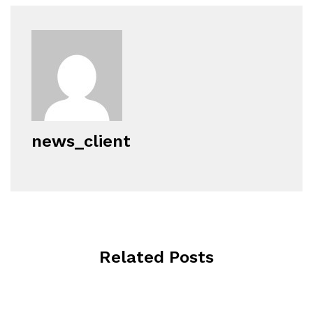
news_client
Related Posts