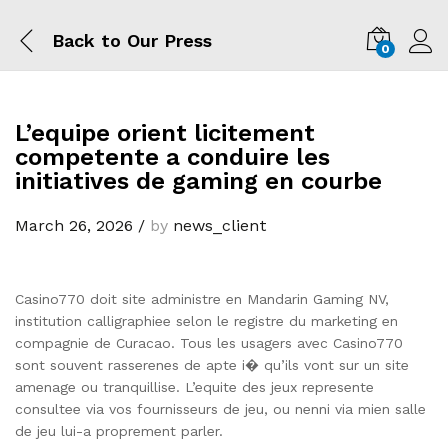
Back to
Our Press
0
Log i
L’equipe orient licitement
competente a conduire les
initiatives de gaming en courbe
March 26, 2026
/
by
news_client
Casino770 doit site administre en Mandarin Gaming NV,
institution calligraphiee selon le registre du marketing en
compagnie de Curacao. Tous les usagers avec Casino770
sont souvent rasserenes de apte i� qu’ils vont sur un site
amenage ou tranquillise. L’equite des jeux represente
consultee via vos fournisseurs de jeu, ou nenni via mien salle
de jeu lui-a proprement parler.