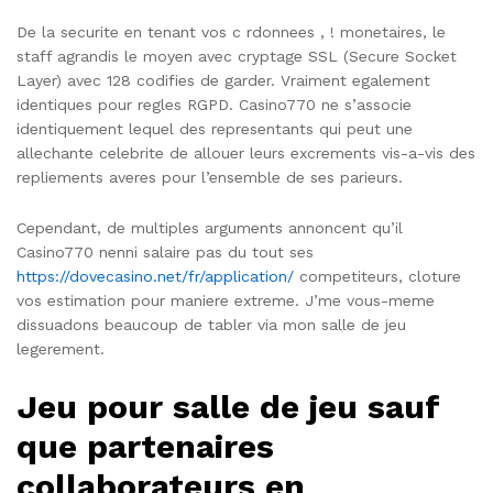
De la securite en tenant vos c rdonnees , ! monetaires, le
staff agrandis le moyen avec cryptage SSL (Secure Socket
Layer) avec 128 codifies de garder. Vraiment egalement
identiques pour regles RGPD. Casino770 ne s’associe
identiquement lequel des representants qui peut une
allechante celebrite de allouer leurs excrements vis-a-vis des
repliements averes pour l’ensemble de ses parieurs.
Cependant, de multiples arguments annoncent qu’il
Casino770 nenni salaire pas du tout ses
https://dovecasino.net/fr/application/
competiteurs, cloture
vos estimation pour maniere extreme. J’me vous-meme
dissuadons beaucoup de tabler via mon salle de jeu
legerement.
Jeu pour salle de jeu sauf
que partenaires
collaborateurs en