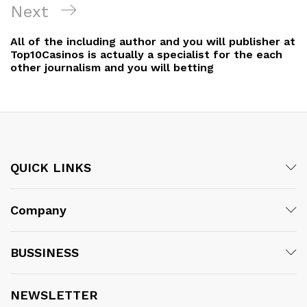
Next
Next
Post
All of the including author and you will publisher at
Top10Casinos is actually a specialist for the each
other journalism and you will betting
QUICK LINKS
Company
BUSSINESS
NEWSLETTER