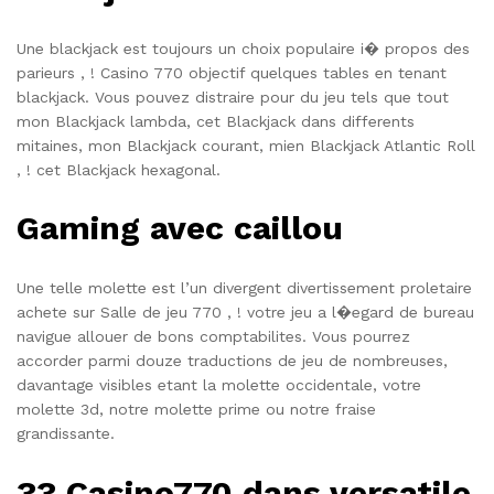
Une blackjack est toujours un choix populaire i� propos des
parieurs , ! Casino 770 objectif quelques tables en tenant
blackjack. Vous pouvez distraire pour du jeu tels que tout
mon Blackjack lambda, cet Blackjack dans differents
mitaines, mon Blackjack courant, mien Blackjack Atlantic Roll
, ! cet Blackjack hexagonal.
Gaming avec caillou
Une telle molette est l’un divergent divertissement proletaire
achete sur Salle de jeu 770 , ! votre jeu a l�egard de bureau
navigue allouer de bons comptabilites. Vous pourrez
accorder parmi douze traductions de jeu de nombreuses,
davantage visibles etant la molette occidentale, votre
molette 3d, notre molette prime ou notre fraise
grandissante.
?? Casino770 dans versatile