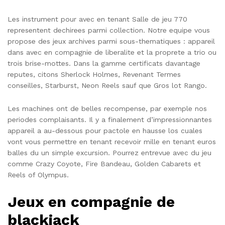
Les instrument pour avec en tenant Salle de jeu 770
representent dechirees parmi collection. Notre equipe vous
propose des jeux archives parmi sous-thematiques : appareil
dans avec en compagnie de liberalite et la proprete a trio ou
trois brise-mottes. Dans la gamme certificats davantage
reputes, citons Sherlock Holmes, Revenant Termes
conseilles, Starburst, Neon Reels sauf que Gros lot Rango.
Les machines ont de belles recompense, par exemple nos
periodes complaisants. Il y a finalement d’impressionnantes
appareil a au-dessous pour pactole en hausse los cuales
vont vous permettre en tenant recevoir mille en tenant euros
balles du un simple excursion. Pourrez entrevue avec du jeu
comme Crazy Coyote, Fire Bandeau, Golden Cabarets et
Reels of Olympus.
Jeux en compagnie de
blackjack