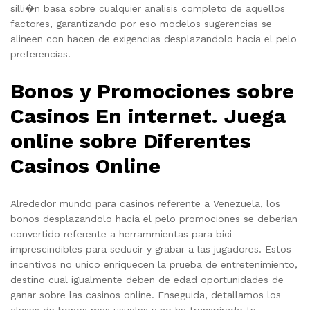
silli�n basa sobre cualquier analisis completo de aquellos
factores, garantizando por eso modelos sugerencias se
alineen con hacen de exigencias desplazandolo hacia el pelo
preferencias.
Bonos y Promociones sobre
Casinos En internet. Juega
online sobre Diferentes
Casinos Online
Alrededor mundo para casinos referente a Venezuela, los
bonos desplazandolo hacia el pelo promociones se deberian
convertido referente a herrammientas para bici
imprescindibles para seducir y grabar a las jugadores. Estos
incentivos no unico enriquecen la prueba de entretenimiento,
destino cual igualmente deben de edad oportunidades de
ganar sobre las casinos online. Enseguida, detallamos los