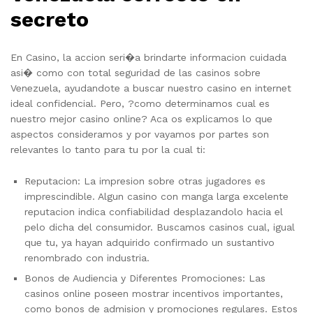
secreto
En Casino, la accion seri�a brindarte informacion cuidada
asi� como con total seguridad de las casinos sobre
Venezuela, ayudandote a buscar nuestro casino en internet
ideal confidencial. Pero, ?como determinamos cual es
nuestro mejor casino online? Aca os explicamos lo que
aspectos consideramos y por vayamos por partes son
relevantes lo tanto para tu por la cual ti:
Reputacion: La impresion sobre otras jugadores es
imprescindible. Algun casino con manga larga excelente
reputacion indica confiabilidad desplazandolo hacia el
pelo dicha del consumidor. Buscamos casinos cual, igual
que tu, ya hayan adquirido confirmado un sustantivo
renombrado con industria.
Bonos de Audiencia y Diferentes Promociones: Las
casinos online poseen mostrar incentivos importantes,
como bonos de admision y promociones regulares. Estos