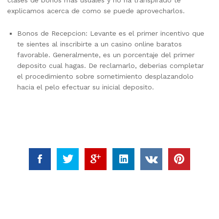
clases de bonos mas usuales y no ha transpirado te
explicamos acerca de como se puede aprovecharlos.
Bonos de Recepcion: Levante es el primer incentivo que
te sientes al inscribirte a un casino online baratos
favorable. Generalmente, es un porcentaje del primer
deposito cual hagas. De reclamarlo, deberias completar
el procedimiento sobre sometimiento desplazandolo
hacia el pelo efectuar su inicial deposito.