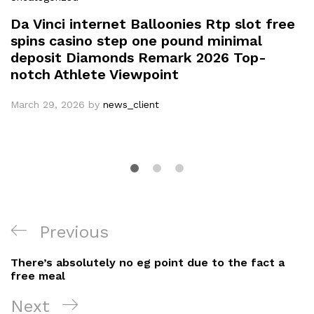
Da Vinci internet Balloonies Rtp slot free
spins casino step one pound minimal
deposit Diamonds Remark 2026 Top-
notch Athlete Viewpoint
March 29, 2026
by
news_client
Post
Previous
Previous
navigation
Post
There’s absolutely no eg point due to the fact a
free meal
Next
Next