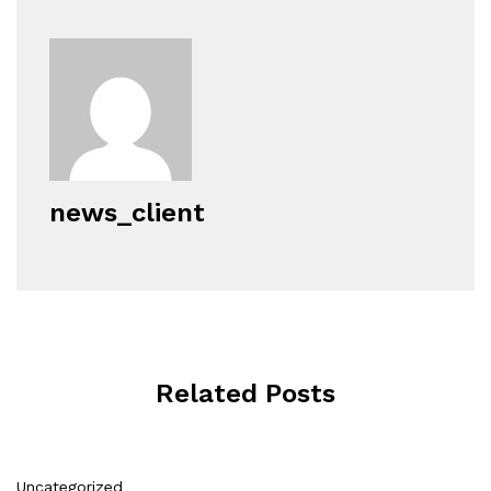
news_client
Related Posts
Uncategorized