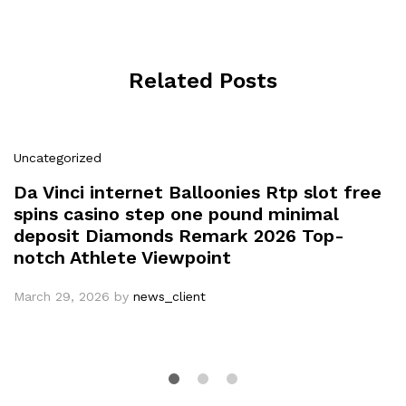
Related Posts
Uncategorized
Da Vinci internet Balloonies Rtp slot free
spins casino step one pound minimal
deposit Diamonds Remark 2026 Top-
notch Athlete Viewpoint
March 29, 2026
by
news_client