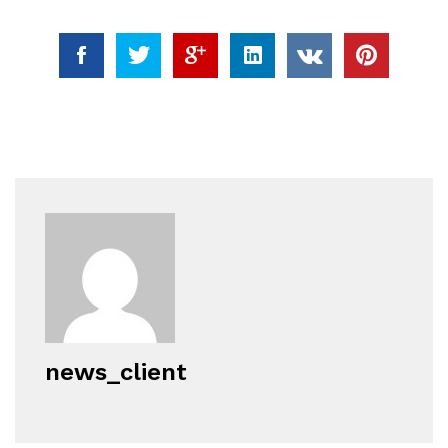
news_client