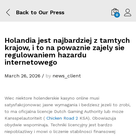
Back to
Our Press
0
Log i
Holandia jest najbardziej z tamtych
krajow, i to na powaznie zajely sie
regulowaniem hazardu
internetowego
March 26, 2026
/
by
news_client
Wiec niektore holenderskie kasyno online musi
satysfakcjonowac jasne wymagania i bedziesz jezeli to zrobi,
to ma oficjalna licencje Dutch Gaming Authority lub moze
Kansspelautoriteit (
Chicken Road 2
KSA). Obowiazuja
obydwie wspominaja. Techniki licencyjny jest bardzo
niepoblazliwy i mowi o liczenie stabilnosci finansowej