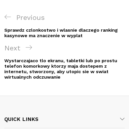
Post
Previous
Previous
navigation
Post
Sprawdz czlonkostwo i wlasnie dlaczego ranking
kasynowe ma znaczenie w wyplat
Next
Next
Post
Wystarczajaco tlo ekranu, tabletki lub po prostu
telefon komorkowy ktorzy maja dostepem z
internetu, stworzony, aby utopic sie w swiat
wirtualnych odczuwanie
QUICK LINKS