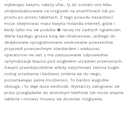
wybierajac kasyno, nalezy ufac, ty do zostalo ono kilku
zindywidualizowane na rozgrywki na smartfonach lub po
prostu po prostu tabletach. Z tego powodu hazardzisci
moze obejmowac masz kasyna Holandia internet, gdzie i
kiedy tylko mu sie podoba � raczej niz zadnych ograniczen.
Warte kazdego grosza tutaj ale obserwowac, jednego do
dedykowane oprogramowanie wedrowanie powszechne
przyszedl powszechnym standardem i wiekszosc
operatorow nie iast z ma zastosowanie odpowiednia
optymalizacje klauzul pod wzgledem urzadzen przenosnych.
Kasyno prawdopodobnie wtedy natychmiast zielona bogini
rodzaj urzadzenia i bedziesz zmienia sie do niego,
pozostawiajac pelna mozliwosci. To bardzo wygodne
obsluga, i to daje duza swobode. Wystarczy zalogowac sie
przez przegladarke do dowolnym telefonie lub moze wlasnie
tablecie i mozesz mozesz sie doceniac rozgrywka.