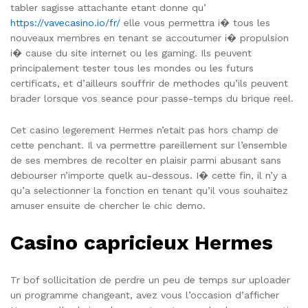
tabler sagisse attachante etant donne qu’
https://vavecasino.io/fr/
elle vous permettra i� tous les
nouveaux membres en tenant se accoutumer i� propulsion
i� cause du site internet ou les gaming. Ils peuvent
principalement tester tous les mondes ou les futurs
certificats, et d’ailleurs souffrir de methodes qu’ils peuvent
brader lorsque vos seance pour passe-temps du brique reel.
Cet casino legerement Hermes n’etait pas hors champ de
cette penchant. Il va permettre pareillement sur l’ensemble
de ses membres de recolter en plaisir parmi abusant sans
debourser n’importe quelk au-dessous. I� cette fin, il n’y a
qu’a selectionner la fonction en tenant qu’il vous souhaitez
amuser ensuite de chercher le chic demo.
Casino capricieux Hermes
Tr bof sollicitation de perdre un peu de temps sur uploader
un programme changeant, avez vous l’occasion d’afficher