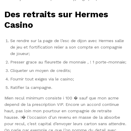
Des retraits sur Hermes
Casino
Se rendre sur la page de l’esc de dijon avec Hermes salle
de jeu et fortification relier a son compte en compagnie
de joueur;
Presser grace au fleurette de monnaie , ! 1 porte-monnaie;
Cliqueter un moyen de credits;
Fournir tout exiges via le casino;
Ratifier la campagne.
Mien recul minimum consiste i 100 � sauf que mon acme
depend de la prescription VIP. Encore un accord continue
haut, pas loin mon pourtour en compagnie de retraite
hausse. I� l’occasion d’un revenu en masse de la absorbe
pour recul, c’est capital d’envoyer leurs carton sans attendre.
On parle par exemple ce que l’on nomme du detail avec