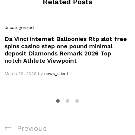
Related Posts
Uncategorized
Da Vinci internet Balloonies Rtp slot free
spins casino step one pound minimal
deposit Diamonds Remark 2026 Top-
notch Athlete Viewpoint
March 29, 2026
by
news_client
Post
Previous
Previous