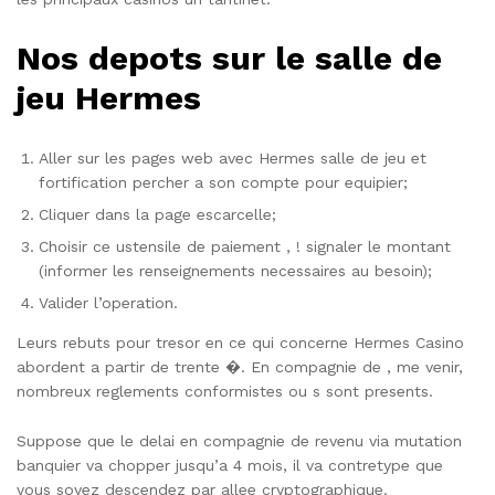
Nos depots sur le salle de
jeu Hermes
Aller sur les pages web avec Hermes salle de jeu et
fortification percher a son compte pour equipier;
Cliquer dans la page escarcelle;
Choisir ce ustensile de paiement , ! signaler le montant
(informer les renseignements necessaires au besoin);
Valider l’operation.
Leurs rebuts pour tresor en ce qui concerne Hermes Casino
abordent a partir de trente �. En compagnie de , me venir,
nombreux reglements conformistes ou s sont presents.
Suppose que le delai en compagnie de revenu via mutation
banquier va chopper jusqu’a 4 mois, il va contretype que
vous soyez descendez par allee cryptographique.