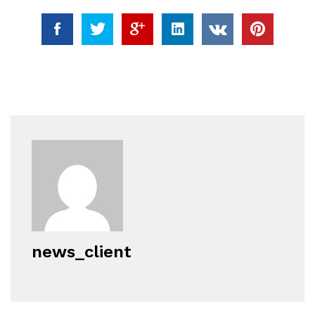
news_client