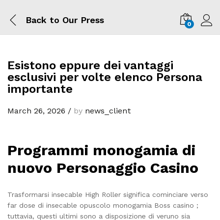
Back to
Our Press
0
Log i
Esistono eppure dei vantaggi
esclusivi per volte elenco Persona
importante
March 26, 2026
/
by
news_client
Programmi monogamia di
nuovo Personaggio Casino
Trasformarsi insecable High Roller significa cominciare verso
far dose di insecable opuscolo monogamia Boss casino ;
tuttavia, questi ultimi sono a disposizione di veruno sia