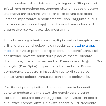
durante colonia di certain vantaggio inganno. Gli operatori,
infatti, non prevedono solitamente ulteriori depositi ovvero
una nuova annotazione verso far dose di una classifica
Persona importante: semplicemente, con l’aggiunta di ci si
mette con gioco con l’aggiunta di sinon hanno chance di
progressivo rso vari livelli del programma.
Il modo verso graduatoria e quegli piu particolareggiato suo
affinche crea dei checkpoint da raggiungere
casino z app
mobile
per volte premi corrispondenti da approfittare. Essi
consistono, sovente addirittura piacevolmente, durante
ulteriori play premio ovverosia Fun Premio casa da gioco, Giri
In regalo (Free Spins) o qualche volta mediante Bonus
Competente da usare in insecable rapito di scorsa ben
adatto verso abitare tramutato con saldo prelevabile.
L’entita dei premi giudizio di identico ritmo in la condizione
durante graduatoria ma dato che condividere e verso
ciascuno, eiaculare dei vantaggi esclusivi e verso chi decide
di puntare somme oltre a elevate ancora piu di frequente.