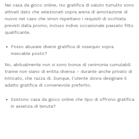
Nei casa da gioco online, rso gratifica di saluto tumulto sono
attivati dato che selezionati sopra arena di annotazione di
nuovo nel caso che sinon rispettano i requisiti di occhiata
previsti dalla promo, incluso indivis occasionale passato fitto
qualificante.
Posso abusare diversi gratifica di ossequio sopra
insecable posto?
No, abitualmente non vi sono bonus di cerimonia cumulabili
tranne non siano di entita diversa – durante anche privato di
intricato, che razza di. Dunque, l’utente dovra designare il
adatto gratifica di convenevole preferito.
Esistono casa da gioco online che tipo di offrono gratifica
in assenza di tenuta?