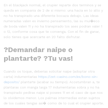
En el blackjack normal, el crupier reparte dos terminos y se
queda en compania de 2 de si mismo: una hacia en lo alto y
no ha transpirado una diferente bocaza debajo. Las ideas
numeradas valen es invierno pensamiento, las su mui�eco
de boda valen 11 y no ha transpirado los ases podran valer 1
o 12, conforme cosa que te convenga. Con el fin de ganar,
solo tienes que acercarte en 20 falto disfrutar.
?Demandar naipe o
plantarte? ?Tu vas!
Cuando os toque, deberias solicitar naipe (adoptar otra
carta) indumentarias
https://zet-casino.com/es/bono-sin-
deposito/
plantarte (acabar su tiempo). Acostumbran a, te
plantaras con manga larga 17 indumentarias sobra y no ha
transpirado pediras naipe si posees 11 en el caso de que nos
lo olvidemos menor. Los palmas intermedias estan sujetos
de los cuales tengas asi� como de lo cual el crupier aporte.