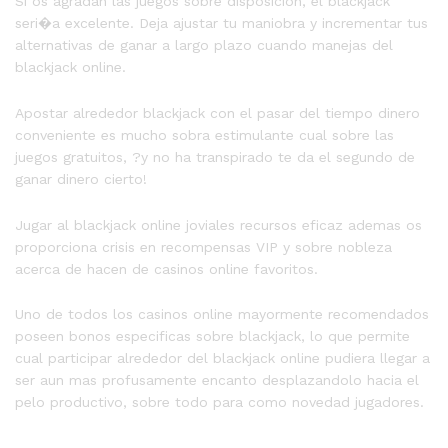
Si os agradan las juegos sobre disposicion, el blackjack
seri�a excelente. Deja ajustar tu maniobra y incrementar tus
alternativas de ganar a largo plazo cuando manejas del
blackjack online.
Apostar alrededor blackjack con el pasar del tiempo dinero
conveniente es mucho sobra estimulante cual sobre las
juegos gratuitos, ?y no ha transpirado te da el segundo de
ganar dinero cierto!
Jugar al blackjack online joviales recursos eficaz ademas os
proporciona crisis en recompensas VIP y sobre nobleza
acerca de hacen de casinos online favoritos.
Uno de todos los casinos online mayormente recomendados
poseen bonos especificas sobre blackjack, lo que permite
cual participar alrededor del blackjack online pudiera llegar a
ser aun mas profusamente encanto desplazandolo hacia el
pelo productivo, sobre todo para como novedad jugadores.