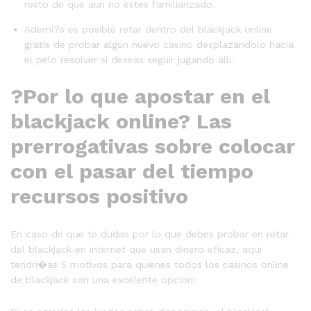
resto de que aun no estes familiarizado.
Ademi?s es posible retar dentro del blackjack online
gratis de probar algun nuevo casino desplazandolo hacia
el pelo resolver si deseas seguir jugando alli.
?Por lo que apostar en el
blackjack online? Las
prerrogativas sobre colocar
con el pasar del tiempo
recursos positivo
En caso de que te dudas por lo que debes probar en retar
del blackjack en internet que usan dinero eficaz, aqui
tendri�as 5 motivos para quienes todos los casinos online
de blackjack son una excelente opcion: