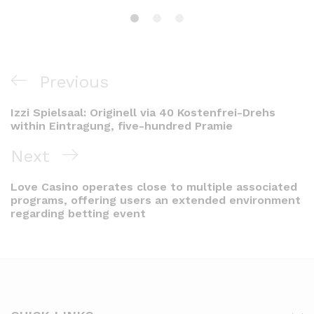
Post
Previous
Previous
navigation
Post
Izzi Spielsaal: Originell via 40 Kostenfrei-Drehs
within Eintragung, five-hundred Pramie
Next
Next
Post
Love Casino operates close to multiple associated
programs, offering users an extended environment
regarding betting event