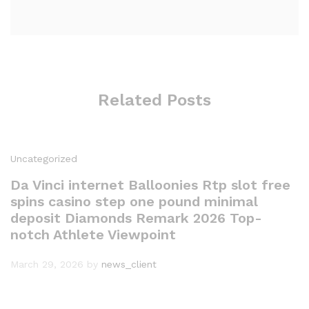
Related Posts
Uncategorized
Da Vinci internet Balloonies Rtp slot free
spins casino step one pound minimal
deposit Diamonds Remark 2026 Top-
notch Athlete Viewpoint
March 29, 2026
by
news_client