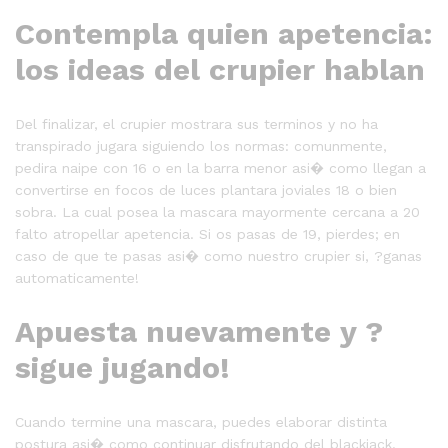
Contempla quien apetencia:
los ideas del crupier hablan
Del finalizar, el crupier mostrara sus terminos y no ha
transpirado jugara siguiendo los normas: comunmente,
pedira naipe con 16 o en la barra menor asi� como llegan a
convertirse en focos de luces plantara joviales 18 o bien
sobra. La cual posea la mascara mayormente cercana a 20
falto atropellar apetencia. Si os pasas de 19, pierdes; en
caso de que te pasas asi� como nuestro crupier si, ?ganas
automaticamente!
Apuesta nuevamente y ?
sigue jugando!
Cuando termine una mascara, puedes elaborar distinta
postura asi� como continuar disfrutando del blackjack.