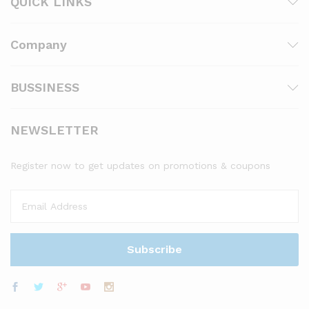
QUICK LINKS
Company
BUSSINESS
NEWSLETTER
Register now to get updates on promotions & coupons