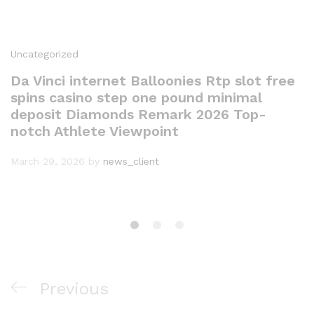
Uncategorized
Da Vinci internet Balloonies Rtp slot free
spins casino step one pound minimal
deposit Diamonds Remark 2026 Top-
notch Athlete Viewpoint
March 29, 2026
by
news_client
Post
Previous
Previous
navigation