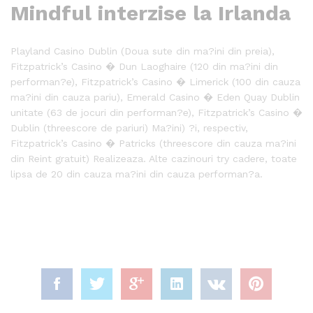
Mindful interzise la Irlanda
Playland Casino Dublin (Doua sute din ma?ini din preia),
Fitzpatrick’s Casino � Dun Laoghaire (120 din ma?ini din
performan?e), Fitzpatrick’s Casino � Limerick (100 din cauza
ma?ini din cauza pariu), Emerald Casino � Eden Quay Dublin
unitate (63 de jocuri din performan?e), Fitzpatrick’s Casino �
Dublin (threescore de pariuri) Ma?ini) ?i, respectiv,
Fitzpatrick’s Casino � Patricks (threescore din cauza ma?ini
din Reint gratuit) Realizeaza. Alte cazinouri try cadere, toate
lipsa de 20 din cauza ma?ini din cauza performan?a.