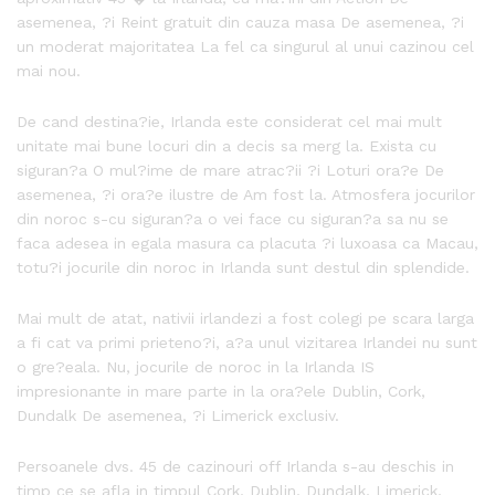
asemenea, ?i Reint gratuit din cauza masa De asemenea, ?i
un moderat majoritatea La fel ca singurul al unui cazinou cel
mai nou.
De cand destina?ie, Irlanda este considerat cel mai mult
unitate mai bune locuri din a decis sa merg la. Exista cu
siguran?a O mul?ime de mare atrac?ii ?i Loturi ora?e De
asemenea, ?i ora?e ilustre de Am fost la. Atmosfera jocurilor
din noroc s-cu siguran?a o vei face cu siguran?a sa nu se
faca adesea in egala masura ca placuta ?i luxoasa ca Macau,
totu?i jocurile din noroc in Irlanda sunt destul din splendide.
Mai mult de atat, nativii irlandezi a fost colegi pe scara larga
a fi cat va primi prieteno?i, a?a unul vizitarea Irlandei nu sunt
o gre?eala. Nu, jocurile de noroc in la Irlanda IS
impresionante in mare parte in la ora?ele Dublin, Cork,
Dundalk De asemenea, ?i Limerick exclusiv.
Persoanele dvs. 45 de cazinouri off Irlanda s-au deschis in
timp ce se afla in timpul Cork, Dublin, Dundalk, Limerick,