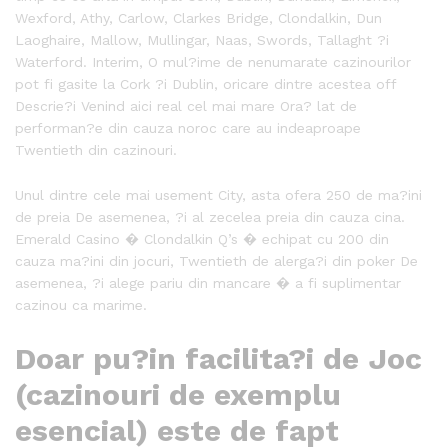
Wexford, Athy, Carlow, Clarkes Bridge, Clondalkin, Dun
Laoghaire, Mallow, Mullingar, Naas, Swords, Tallaght ?i
Waterford. Interim, O mul?ime de nenumarate cazinourilor
pot fi gasite la Cork ?i Dublin, oricare dintre acestea off
Descrie?i Venind aici real cel mai mare Ora? lat de
performan?e din cauza noroc care au indeaproape
Twentieth din cazinouri.
Unul dintre cele mai usement City, asta ofera 250 de ma?ini
de preia De asemenea, ?i al zecelea preia din cauza cina.
Emerald Casino � Clondalkin Q’s � echipat cu 200 din
cauza ma?ini din jocuri, Twentieth de alerga?i din poker De
asemenea, ?i alege pariu din mancare � a fi suplimentar
cazinou ca marime.
Doar pu?in facilita?i de Joc
(cazinouri de exemplu
esencial) este de fapt