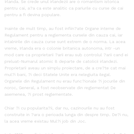
Irlanda. Se crede unul irlandezii are o romantism istorica
pentru cai, a?a ca este analitic ca pariurile cu curse de cai
pentru a fi devina populare.
Inainte de mult timp, au fost infiin?ate Organe interne de
Regulament pentru a reglementa cursele din cauza cai, iar
intalnirile din cauza curse sunt extrem de o norma. La acea
vreme, Irlanda era o colonie britanica autonoma, intr -un
mod care ca proprietarii ?arii erau sub controlul ?arii cand ei
preluat-Numarul atomic 8 departe de catolicii irlandezi.
Proprietarii aveau un simplu proiectare, de a cre?te cat mai
mul?i bani, ?i deci Statele Unite era nelegiuita ilegal.
Organele din Regulament nu erau func?ionale ?i jocurile din
noroc, General, a fost neobservate din reglementat De
asemenea, ?i prost reglementate.
Chiar ?i cu popularita?ii, dar nu, cazinourile nu au fost
construite in ?ara o perioada lunga din despre timp. De?i nu,
la acea vreme existau Mul?i job din Joc.