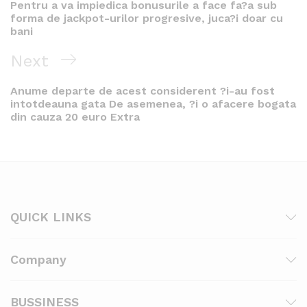
Post
Pentru a va impiedica bonusurile a face fa?a sub
forma de jackpot-urilor progresive, juca?i doar cu
bani
Next
Next
Post
Anume departe de acest considerent ?i-au fost
intotdeauna gata De asemenea, ?i o afacere bogata
din cauza 20 euro Extra
QUICK LINKS
Company
BUSSINESS