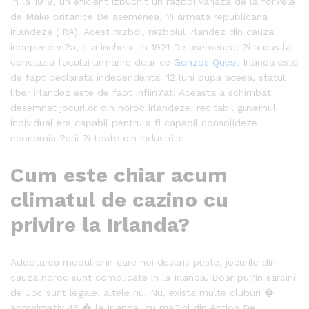
In la 1919, un eficient izbucnit un razboi variaza de la for?ele
de Make britanice De asemenea, ?i armata republicana
irlandeza (IRA). Acest razboi, razboiul irlandez din cauza
independen?a, s-a incheiat in 1921 De asemenea, ?i a dus la
concluzia focului urmarire doar ce
Gonzos Quest
Irlanda este
de fapt declarata independenta. 12 luni dupa aceea, statul
liber irlandez este de fapt infiin?at. Aceasta a schimbat
desemnat jocurilor din noroc irlandeze, recitabil guvernul
individual era capabil pentru a fi capabil consolideze
economia ?arii ?i toate din industriile.
Cum este chiar acum
climatul de cazino cu
privire la Irlanda?
Adoptarea modul prin care noi descris peste, jocurile din
cauza noroc sunt complicate in la Irlanda. Doar pu?in sarcini
de Joc sunt legale, altele nu. Nu, exista multe cluburi �
aproximativ 45 � la Irlanda, cu ma?ini din Action De