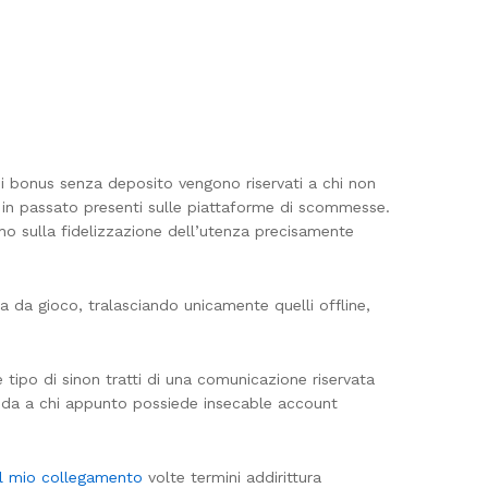
di bonus senza deposito vengono riservati a chi non
i in passato presenti sulle piattaforme di scommesse.
ano sulla fidelizzazione dell’utenza precisamente
a da gioco, tralasciando unicamente quelli offline,
 tipo di sinon tratti di una comunicazione riservata
alida a chi appunto possiede insecable account
il mio collegamento
volte termini addirittura