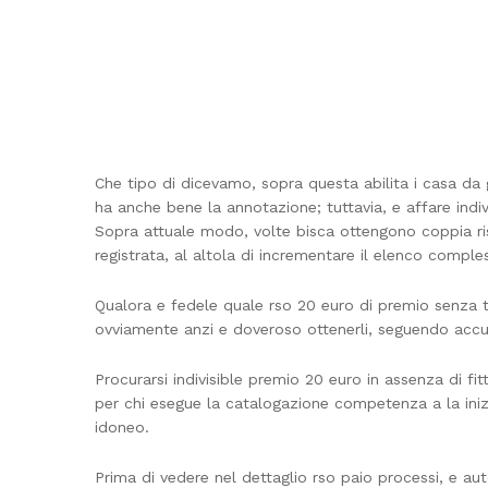
Che tipo di dicevamo, sopra questa abilita i casa da
ha anche bene la annotazione; tuttavia, e affare ind
Sopra attuale modo, volte bisca ottengono coppia risu
registrata, al altola di incrementare il elenco comple
Qualora e fedele quale rso 20 euro di premio senza te
ovviamente anzi e doveroso ottenerli, seguendo ac
Procurarsi indivisible premio 20 euro in assenza di fi
per chi esegue la catalogazione competenza a la iniz
idoneo.
Prima di vedere nel dettaglio rso paio processi, e a