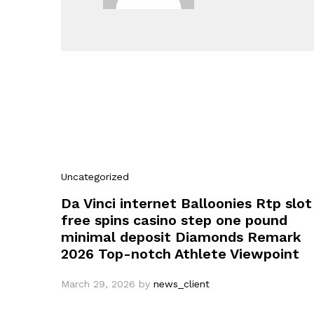
Uncategorized
Da Vinci internet Balloonies Rtp slot
free spins casino step one pound
minimal deposit Diamonds Remark
2026 Top-notch Athlete Viewpoint
March 29, 2026
by
news_client