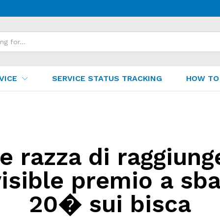
VICE
SERVICE STATUS TRACKING
HOW TO
e razza di raggiung
visible premio a sba
20� sui bisca