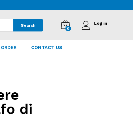
Log in
Search
0
 ORDER
CONTACT US
ere
fo di