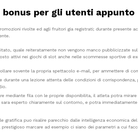
 bonus per gli utenti appunto 
mozioni rivolte ed agli fruitori gia registrati; durante presente 
ente.
mitato, quale reiteratamente non vengono manco pubblicizzate sul
tosto attivi nei giochi di slot anche nelle scommesse sportive di exc
ollare sovente la propria spettacolo e-mail, per ammettere di conti
durante una lezione attenta delle condizioni di corrispondenza, 
lio.
 mediante fila con le proprie disponibilita, il atleta potra mirare
ca sara esperto chiaramente sul contorno, e potra immediatamente
ble gratifica puo risalire parecchio dalle intelligenza economica d
 prestigioso marcare ad esempio ci siano dei parametri a cui faccen