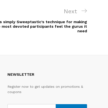
Next
Next
Post
is simply Sweeptastic’s technique for making
e most devoted participants feel the gurus it
need
NEWSLETTER
Register now to get updates on promotions &
coupons