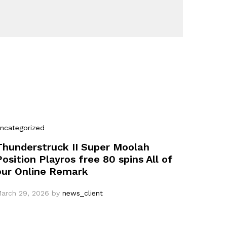
ncategorized
Thunderstruck II Super Moolah
Position Playros free 80 spins All of
our Online Remark
arch 29, 2026
by
news_client