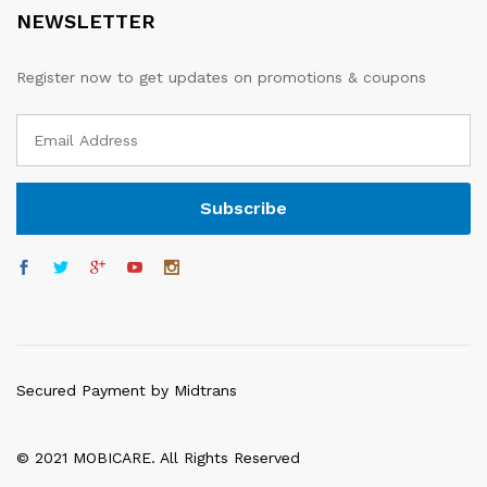
NEWSLETTER
Register now to get updates on promotions & coupons
Secured Payment by Midtrans
© 2021 MOBICARE. All Rights Reserved