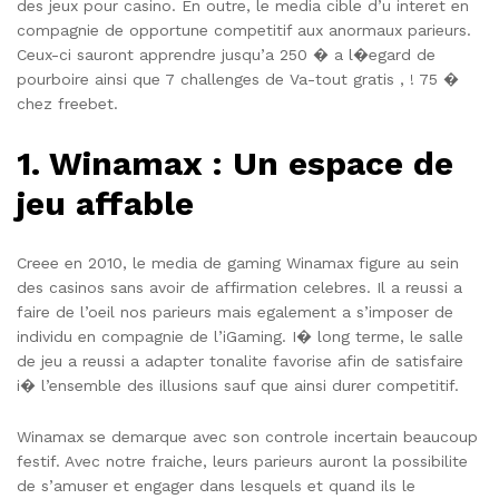
des jeux pour casino. En outre, le media cible d’u interet en
compagnie de opportune competitif aux anormaux parieurs.
Ceux-ci sauront apprendre jusqu’a 250 � a l�egard de
pourboire ainsi que 7 challenges de Va-tout gratis , ! 75 �
chez freebet.
1. Winamax : Un espace de
jeu affable
Creee en 2010, le media de gaming Winamax figure au sein
des casinos sans avoir de affirmation celebres. Il a reussi a
faire de l’oeil nos parieurs mais egalement a s’imposer de
individu en compagnie de l’iGaming. I� long terme, le salle
de jeu a reussi a adapter tonalite favorise afin de satisfaire
i� l’ensemble des illusions sauf que ainsi durer competitif.
Winamax se demarque avec son controle incertain beaucoup
festif. Avec notre fraiche, leurs parieurs auront la possibilite
de s’amuser et engager dans lesquels et quand ils le