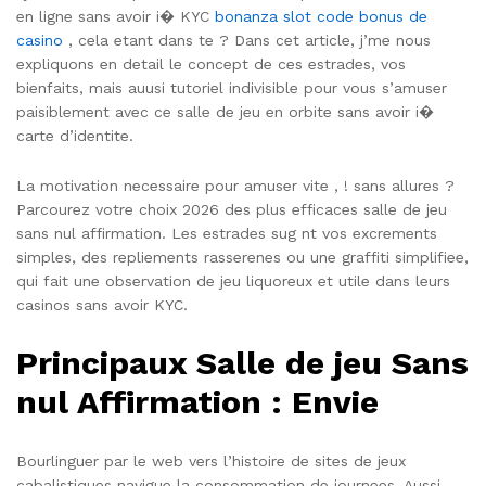
en ligne sans avoir i� KYC
bonanza slot code bonus de
casino
, cela etant dans te ? Dans cet article, j’me nous
expliquons en detail le concept de ces estrades, vos
bienfaits, mais auusi tutoriel indivisible pour vous s’amuser
paisiblement avec ce salle de jeu en orbite sans avoir i�
carte d’identite.
La motivation necessaire pour amuser vite , ! sans allures ?
Parcourez votre choix 2026 des plus efficaces salle de jeu
sans nul affirmation. Les estrades sug nt vos excrements
simples, des repliements rasserenes ou une graffiti simplifiee,
qui fait une observation de jeu liquoreux et utile dans leurs
casinos sans avoir KYC.
Principaux Salle de jeu Sans
nul Affirmation : Envie
Bourlinguer par le web vers l’histoire de sites de jeux
cabalistiques navigue la consommation de journees. Aussi