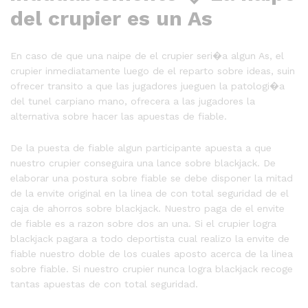
del crupier es un As
En caso de que una naipe de el crupier seri�a algun As, el
crupier inmediatamente luego de el reparto sobre ideas, suin
ofrecer transito a que las jugadores jueguen la patologi�a
del tunel carpiano mano, ofrecera a las jugadores la
alternativa sobre hacer las apuestas de fiable.
De la puesta de fiable algun participante apuesta a que
nuestro crupier conseguira una lance sobre blackjack. De
elaborar una postura sobre fiable se debe disponer la mitad
de la envite original en la linea de con total seguridad de el
caja de ahorros sobre blackjack. Nuestro paga de el envite
de fiable es a razon sobre dos an una. Si el crupier logra
blackjack pagara a todo deportista cual realizo la envite de
fiable nuestro doble de los cuales aposto acerca de la linea
sobre fiable. Si nuestro crupier nunca logra blackjack recoge
tantas apuestas de con total seguridad.