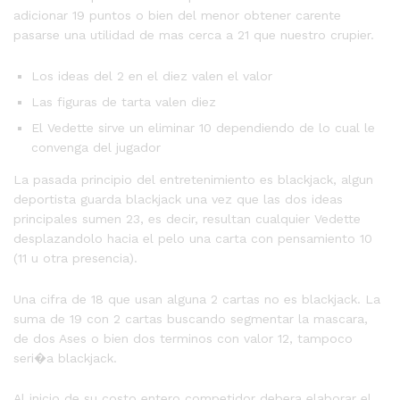
adicionar 19 puntos o bien del menor obtener carente
pasarse una utilidad de mas cerca a 21 que nuestro crupier.
Los ideas del 2 en el diez valen el valor
Las figuras de tarta valen diez
El Vedette sirve un eliminar 10 dependiendo de lo cual le
convenga del jugador
La pasada principio del entretenimiento es blackjack, algun
deportista guarda blackjack una vez que las dos ideas
principales sumen 23, es decir, resultan cualquier Vedette
desplazandolo hacia el pelo una carta con pensamiento 10
(11 u otra presencia).
Una cifra de 18 que usan alguna 2 cartas no es blackjack. La
suma de 19 con 2 cartas buscando segmentar la mascara,
de dos Ases o bien dos terminos con valor 12, tampoco
seri�a blackjack.
Al inicio de su costo entero competidor debera elaborar el