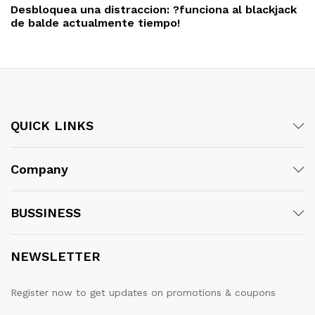
Post
Desbloquea una distraccion: ?funciona al blackjack
de balde actualmente tiempo!
QUICK LINKS
Company
BUSSINESS
NEWSLETTER
Register now to get updates on promotions & coupons