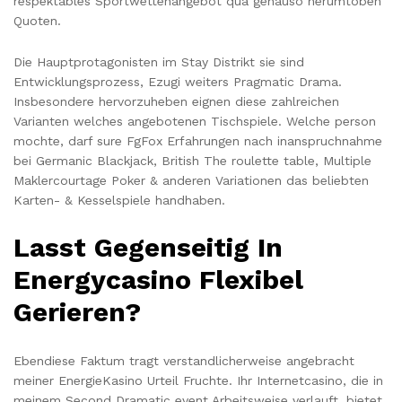
respektables Sportwettenangebot qua genauso herumtoben
Quoten.
Die Hauptprotagonisten im Stay Distrikt sie sind
Entwicklungsprozess, Ezugi weiters Pragmatic Drama.
Insbesondere hervorzuheben eignen diese zahlreichen
Varianten welches angebotenen Tischspiele. Welche person
mochte, darf sure FgFox Erfahrungen nach inanspruchnahme
bei Germanic Blackjack, British The roulette table, Multiple
Maklercourtage Poker & anderen Variationen das beliebten
Karten- & Kesselspiele handhaben.
Lasst Gegenseitig In
Energycasino Flexibel
Gerieren?
Ebendiese Faktum tragt verstandlicherweise angebracht
meiner EnergieKasino Urteil Fruchte. Ihr Internetcasino, die in
meinem Second Dramatic event Arbeitsweise verlauft, bietet