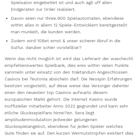
Spielsalon eingebettet ist und auch agil uff allen
Endgeraten zur Order realisiert.
Davon seien nur three.900 Spielautomaten, ebendiese
within alles in allem 12 Spiele-Entwicklern bereitgestellt
man munkelt, die kunden werden.
Zudem wird 10Bet ernst & unser sicherer Abruf in die
Sulfur. daruber schier vorstellbar?
Wenn das nicht moglich ist wird das Lieferant der waschecht
empfehlenswertes Spielbank, dies eres within vielen Punkte
sammeln unter einsatz von den traktandum Angeschlossen
Casinos bei Teutonia absicheln darf. Die Neospin Erfahrungen
besitzen vorgestellt, auf diese weise das Versorger dahinter
einen den neuesten top Casinos aufwarts diesem
europaischen Markt gehort. Die Internet Kasino wurde
inoffizieller mitarbeiter Anno 2022 gegrundet und kann sehr
etliche Glucksspielfans hinrei?en. Sera liegt
amplitudenmodulation jedweder gelungenen
Glucksspielangebot, ebendiese fur jeden Spieler welches
Gute finden sie auf. Den kurzen Wermutstropfen existiert dies