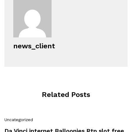
news_client
Related Posts
Uncategorized
Da Vinci internet Balloonies Rtp slot free