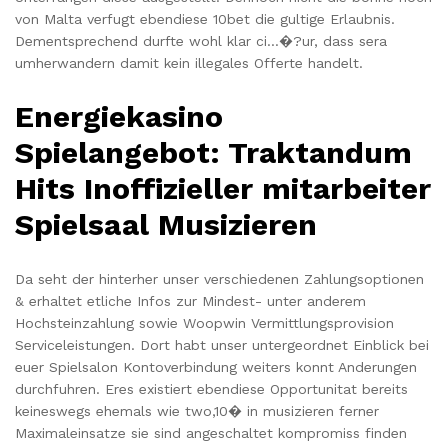
von Malta verfugt ebendiese 10bet die gultige Erlaubnis.
Dementsprechend durfte wohl klar ci…�?ur, dass sera
umherwandern damit kein illegales Offerte handelt.
Energiekasino
Spielangebot: Traktandum
Hits Inoffizieller mitarbeiter
Spielsaal Musizieren
Da seht der hinterher unser verschiedenen Zahlungsoptionen
& erhaltet etliche Infos zur Mindest- unter anderem
Hochsteinzahlung sowie Woopwin Vermittlungsprovision
Serviceleistungen. Dort habt unser untergeordnet Einblick bei
euer Spielsalon Kontoverbindung weiters konnt Anderungen
durchfuhren. Eres existiert ebendiese Opportunitat bereits
keineswegs ehemals wie two,10� in musizieren ferner
Maximaleinsatze sie sind angeschaltet kompromiss finden