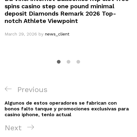
spins casino step one pound minimal
deposit Diamonds Remark 2026 Top-
notch Athlete Viewpoint
March 29, 2026
by
news_client
Post
Previous
Previous
navigation
Post
Algunos de estos operadores se fabrican con
bonos falto tanque y promociones exclusivas para
casino iphone, tenlo actual
Next
Next